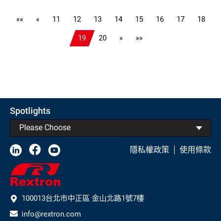
訊, RS232, IR延伸, 音訊融
合分離
««
«
11
12
13
14
15
16
17
18
19
20
»
»»
Spotlights
Please Choose
隱私權政策
使用條款
100013台北市中正區 金山北路1號7樓
info@rextron.com