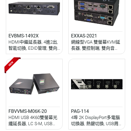
EVBMS-1492X
EXXAS-2021
HDMI中繼延長器, 4進2出,
網線型VGA 雙螢幕KVM延
智能切換, EDID管理, 雙向
長器, 雙控制端, 雙向音
IR/RS232延伸, IR/RS232
訊/USB/IR/RS232延伸, 熱
控制, 100M ( PoC )
鍵遮罩, RGB校準, 200M
FBVVMS-M06K-20
PAG-114
HDMI USB 4K60雙螢幕光
4埠 2K DisplayPort多電腦
纖延長器, LC S-M, USB
切換器, 熱鍵切換, USB周
2.0, 雙PC雙控制端, 雙向音
邊分享