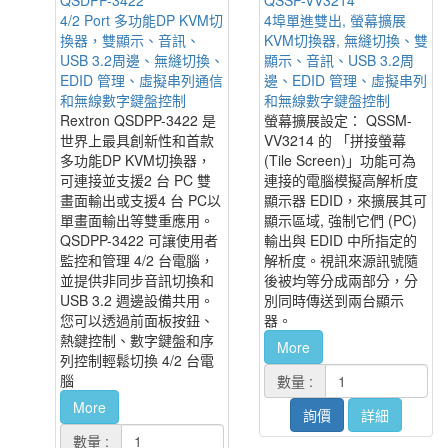
4/2 Port 多功能DP KVM切
4埠單進雙出, 螢幕擴展
換器，雙顯示、音訊、
KVM切換器, 無縫切換、雙
USB 3.2周邊、無縫切換、
顯示、音訊、USB 3.2周
EDID 管理、虛擬串列通信
邊、EDID 管理、虛擬串列
和無線數字鍵盤控制
和無線數字鍵盤控制
Rextron QSDPP-3422 是
螢幕擴展設定： QSSM-
世界上最具創新性和首款
VV3214 的 「拼接螢幕
多功能DP KVM切換器，
(Tile Screen)」功能可為
可連接並支援2 台 PC 雙
連接的電腦模擬高解析度
畫面輸出或支援4 台 PC以
顯示器 EDID，來擴展其可
單畫面輸出等雙重應用。
顯示區域, 強制它們 (PC)
QSDPP-3422 可讓使用者
輸出與 EDID 中所指定的
監控和管理 4/2 台電腦，
解析度。視訊來源訊號隨
並提供非同步音訊切換和
後被均等分成兩部分，分
USB 3.2 週邊設備共用。
別同時傳送到兩台顯示
您可以透過前面板按鈕、
器。
熱鍵控制、數字鍵盤和序
More
列控制輕鬆切換 4/2 台電
腦
數量 :
More
詢價
詳細
數量 :