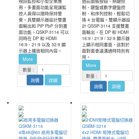
視訊監控和小型企業應
過前面板按鈕、熱鍵控
用，多畫面功能呈現讓監
制、鍵盤或數字鍵盤控
控人員得以隨時保持警
制、和序列控制，輕鬆切
覺。具雙顯示器設計雙畫
換 4 台電腦。雙顯示器設
面輸出和 PiP PbP 分割畫
計 QSSP-3114 支援雙畫
面功能，QSKP-3114 可以
面輸出，在 DP 和 HDMI
同時在 DP 和 HDMI
16:9 / 21:9 / 32:9 顯示器
16:9、21:9 以及 32:9 顯
上顯示相同畫面，這對於
示器上播放相同內容。
面對面會議溝通時特別有
用。
More
More
數量 :
數量 :
詢價
詳細
詢價
詳細
QSKM-3114
QSBM-3214
4埠4K@60 商用多電腦切
4x2 HDMI 矩陣式電腦切
換器, PiP/PbP分割畫面,
換器, 雙畫面輸出, USB