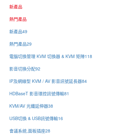
新產品
熱門產品
新產品
49
熱門產品
29
電腦切換管理 KVM 切換器 & KVM 矩陣
118
影音切換分配
92
IP及網線型 KVM / AV 影音訊號延長器
84
HDBaseT 影音環控訊號傳輸
81
KVM/AV 光纖延伸器
38
USB切換 & USB訊號傳輸
16
會議系統,面板插座
28