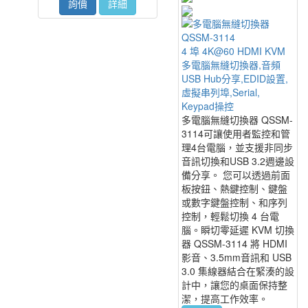
詢價
詳細
QSSM-3114
4 埠 4K@60 HDMI KVM
多電腦無縫切換器,音頻
USB Hub分享,EDID設置,
虛擬串列埠,Serial,
Keypad操控
多電腦無縫切換器 QSSM-
3114可讓使用者監控和管
理4台電腦，並支援非同步
音訊切換和USB 3.2週邊設
備分享。 您可以透過前面
板按鈕、熱鍵控制、鍵盤
或數字鍵盤控制、和序列
控制，輕鬆切換 4 台電
腦。瞬切零延遲 KVM 切換
器 QSSM-3114 將 HDMI
影音、3.5mm音訊和 USB
3.0 集線器結合在緊湊的設
計中，讓您的桌面保持整
潔，提高工作效率。