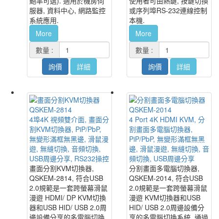
鮑率可選). 適用於機房伺
使用者可由熱鍵, 按鍵切換
服器, 資料中心, 網路監控
或序列埠RS-232連線控制
系統應用.
本機.
More
More
數量 :
數量 :
詢價
詳細
詢價
詳細
QSKEM-2814
QSKEM-2014
4埠4K 視頻雙介面, 畫面分
4 Port 4K HDMI KVM, 分
割KVM切換器, PiP/PbP,
割畫面多電腦切換器,
無變形滿框無黑邊, 滑鼠漫
PiP/PbP, 無變形滿框無黑
遊, 無縫切換, 音頻切換,
邊, 滑鼠漫遊, 無縫切換, 音
USB周邊分享, RS232操控
頻切換, USB周邊分享
畫面分割KVM切換器,
分割畫面多電腦切換器,
QSKEM-2814, 符合USB
QSKEM-2014, 符合USB
2.0規範是一套跨螢幕滑鼠
2.0規範是一套跨螢幕滑鼠
漫遊 HDMI/ DP KVM切換
漫遊 KVM切換器和USB
器和USB HID/ USB 2.0周
HID/ USB 2.0周邊設備分
邊設備分享的多電腦切換
享的多電腦切換系統. 通過