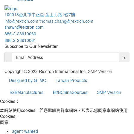
100013台北市中正區 金山北路1號7樓
info@rextron.com
thomas.chang@rextron.com
shawn@rextron.com
886-2-23910060
886-2-23910061
Subscribe to Our Newsletter
>
Copyright © 2022 Rextron International Inc.
SMP Version
Designed by GTMC
Taiwan Products
B2BManufactures
B2BChinaSources
SMP Version
Cookies：
本網站使用cookies。若您繼續瀏覽本網站，即表示您同意本網站使用
Cookies。
同意
agent-wanted