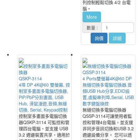
列控制輕鬆切換 4/2 台電
腦。
More
數量 :
詢價
詳細
QSSP-3114
QSKP-3114
4 Ports雙螢幕4K@60 DP
4埠 DP 4K@60 雙螢幕, 控
無縫切換多電腦切換器,音
制室多畫面多電腦切換器,
頻USB Hub分享,EDID設
PiP/PbP分割畫面, USB
置,虛擬串列埠,Serial, USB
Hub, 滑鼠漫遊,音頻,無縫
數字鍵盤操控
切換, Serial, Keypad控制
無縫切換多電腦切換器
控制室多畫面多電腦切換
QSSP-3114可讓使用者監
器QSKP-3114 可監控和管
控和管理4台電腦，並支援
理四台電腦，並支援 USB
非同步音訊切換和USB 3.2
3.2 週邊裝置共享，適用於
週邊設備分享。 您可以透