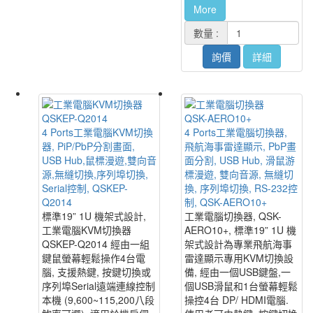
More
數量 :
詢價
詳細
QSKEP-Q2014
QSK-AERO10+
4 Ports工業電腦KVM切換
4 Ports工業電腦切換器,
器, PiP/PbP分割畫面,
飛航海事雷達顯示, PbP畫
USB Hub,鼠標漫遊,雙向音
面分割, USB Hub, 滑鼠游
源,無縫切換,序列埠切換,
標漫遊, 雙向音源, 無縫切
Serial控制, QSKEP-
換, 序列埠切換, RS-232控
Q2014
制, QSK-AERO10+
標準19” 1U 機架式設計,
工業電腦切換器, QSK-
工業電腦KVM切換器
AERO10+, 標準19” 1U 機
QSKEP-Q2014 經由一組
架式設計為專業飛航海事
鍵鼠螢幕輕鬆操作4台電
雷達顯示專用KVM切換設
腦, 支援熱鍵, 按鍵切換或
備, 經由一個USB鍵盤,一
序列埠Serial遠端連線控制
個USB滑鼠和1台螢幕輕鬆
本機 (9,600~115,200八段
操控4台 DP/ HDMI電腦.