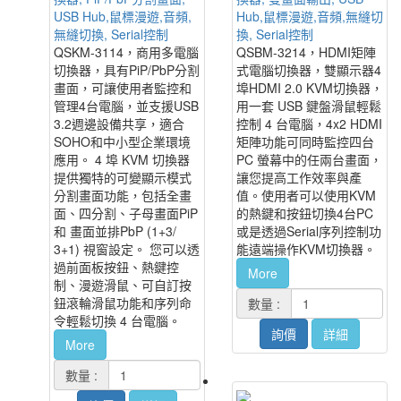
USB Hub,鼠標漫遊,音頻,
Hub,鼠標漫遊,音頻,無縫切
無縫切換, Serial控制
換, Serial控制
QSKM-3114，商用多電腦
QSBM-3214，HDMI矩陣
切換器，具有PiP/PbP分割
式電腦切換器，雙顯示器4
畫面，可讓使用者監控和
埠HDMI 2.0 KVM切換器，
管理4台電腦，並支援USB
用一套 USB 鍵盤滑鼠輕鬆
3.2週邊設備共享，適合
控制 4 台電腦，4x2 HDMI
SOHO和中小型企業環境
矩陣功能可同時監控四台
應用。 4 埠 KVM 切換器
PC 螢幕中的任兩台畫面，
提供獨特的可變顯示模式
讓您提高工作效率與產
分割畫面功能，包括全畫
值。使用者可以使用KVM
面、四分割、子母畫面PiP
的熱鍵和按鈕切換4台PC
和 畫面並排PbP (1+3/
或是透過Serial序列控制功
3+1) 視窗設定。 您可以透
能遠端操作KVM切換器。
過前面板按鈕、熱鍵控
More
制、漫遊滑鼠、可自訂按
鈕滾輪滑鼠功能和序列命
數量 :
令輕鬆切換 4 台電腦。
詢價
詳細
More
數量 :