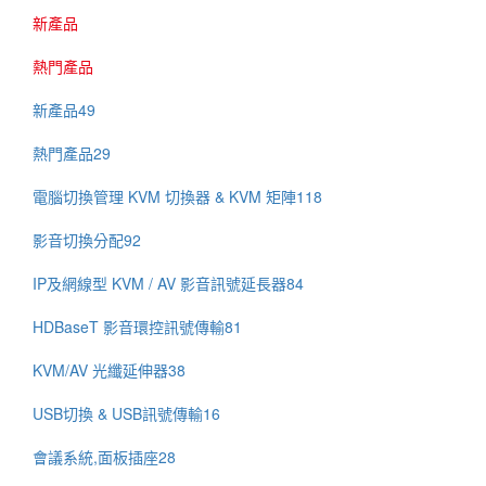
新產品
熱門產品
新產品
49
熱門產品
29
電腦切換管理 KVM 切換器 & KVM 矩陣
118
影音切換分配
92
IP及網線型 KVM / AV 影音訊號延長器
84
HDBaseT 影音環控訊號傳輸
81
KVM/AV 光纖延伸器
38
USB切換 & USB訊號傳輸
16
會議系統,面板插座
28