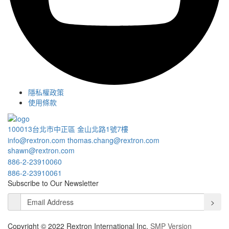
隱私權政策
使用條款
100013台北市中正區 金山北路1號7樓
info@rextron.com
thomas.chang@rextron.com
shawn@rextron.com
886-2-23910060
886-2-23910061
Subscribe to Our Newsletter
>
Copyright © 2022 Rextron International Inc.
SMP Version