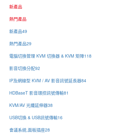
新產品
熱門產品
新產品
49
熱門產品
29
電腦切換管理 KVM 切換器 & KVM 矩陣
118
影音切換分配
92
IP及網線型 KVM / AV 影音訊號延長器
84
HDBaseT 影音環控訊號傳輸
81
KVM/AV 光纖延伸器
38
USB切換 & USB訊號傳輸
16
會議系統,面板插座
28