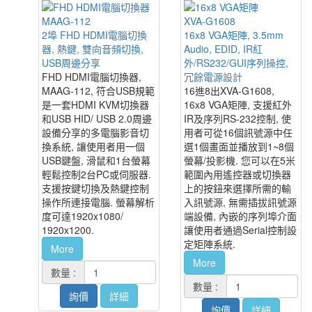
MAAG-112
XVA-G1608
2埠 FHD HDMI電腦切換
16x8 VGA矩陣, 3.5mm
器, 熱鍵, 雙向音頻切換,
Audio, EDID, IR紅
USB周邊分享
外/RS232/GUI序列操控,
FHD HDMI電腦切換器,
冗餘電源設計
MAAG-112, 符合USB規範
16進8出XVA-G1608,
是一套HDMI KVM切換器
16x8 VGA矩陣, 支援紅外
和USB HID/ USB 2.0周邊
IR及序列RS-232控制, 使
設備分享的多電腦影音切
用者可從16個訊號源中任
換系統, 讓使用者用一個
選1個畫面並播放到1~8個
USB鍵盤, 滑鼠和1台螢幕
螢幕/投影機. 您可以在5米
輕鬆控制2台PC或伺服器.
範圍內用遙控器或切換器
支援按鍵切換及熱鍵控制
上的按鈕來選擇所需的輸
操作所連接電腦. 螢幕解析
入訊號源, 無需插拔訊號源
度可達1920x1080/
端設備, 內嵌的序列埠介面
1920x1200.
讓使用者通過Serial控制設
定矩陣系統.
More
More
數量 :
數量 :
詢價
詳細
詢價
詳細