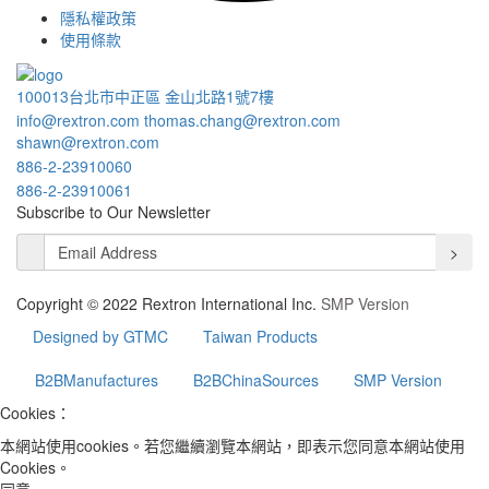
隱私權政策
使用條款
100013台北市中正區 金山北路1號7樓
info@rextron.com
thomas.chang@rextron.com
shawn@rextron.com
886-2-23910060
886-2-23910061
Subscribe to Our Newsletter
>
Copyright © 2022 Rextron International Inc.
SMP Version
Designed by GTMC
Taiwan Products
B2BManufactures
B2BChinaSources
SMP Version
Cookies：
本網站使用cookies。若您繼續瀏覽本網站，即表示您同意本網站使用
Cookies。