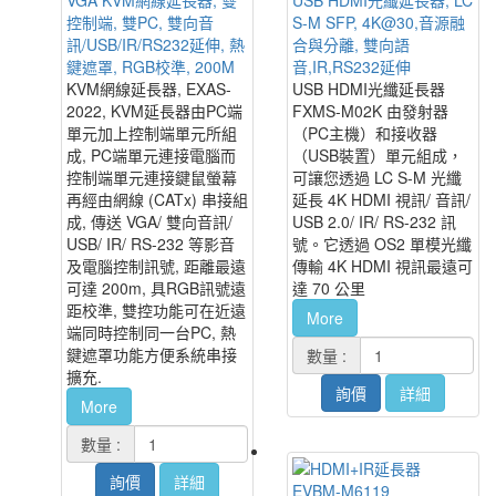
控制端, 雙PC, 雙向音
S-M SFP, 4K@30,音源融
訊/USB/IR/RS232延伸, 熱
合與分離, 雙向語
鍵遮罩, RGB校準, 200M
音,IR,RS232延伸
KVM網線延長器, EXAS-
USB HDMI光纖延長器
2022, KVM延長器由PC端
FXMS-M02K 由發射器
單元加上控制端單元所組
（PC主機）和接收器
成, PC端單元連接電腦而
（USB裝置）單元組成，
控制端單元連接鍵鼠螢幕
可讓您透過 LC S-M 光纖
再經由網線 (CATx) 串接組
延長 4K HDMI 視訊/ 音訊/
成, 傳送 VGA/ 雙向音訊/
USB 2.0/ IR/ RS-232 訊
USB/ IR/ RS-232 等影音
號。它透過 OS2 單模光纖
及電腦控制訊號, 距離最遠
傳輸 4K HDMI 視訊最遠可
可達 200m, 具RGB訊號遠
達 70 公里
距校準, 雙控功能可在近遠
More
端同時控制同一台PC, 熱
鍵遮罩功能方便系統串接
數量 :
擴充.
詢價
詳細
More
數量 :
詢價
詳細
EVBM-M6119