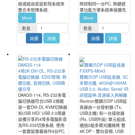
統或經由家庭影院系統來
時控制同一台PC, 熱鍵遮
整合本矩陣系統.
罩功能方便系統串接擴充.
More
More
數量 :
數量 :
詢價
詳細
詢價
詳細
DAKGS-114
4埠2K DVI-DL, RS-232多
FXXPS-M043
電腦切換器, EDID管理, 熱
雙顯示DP USB延長器, SC
鍵功能, 音頻切換, USB周
多模光纖, 4K30@1000M,
邊分享
USB 2.0, Audio/ Serial/ IR
DAKGS-114, RS-232多電
訊號延伸,音源嵌入與解離
腦切換器符合USB 2規範
Rextron雙顯示DP USB延
是一套DVI-DL KVM切換器
長器由一台發射器 (Tx,
和USB HID/ USB 2.0周邊
USB主機) 和一台接收器
設備分享的4埠多電腦影音
(Rx, USB外設) 單元組成.
及RS-232切換系統. 使用
通過2組多模光纖線將 雙
一套鍵鼠螢幕操作4台PC,
4K DP、雙向音頻, USB