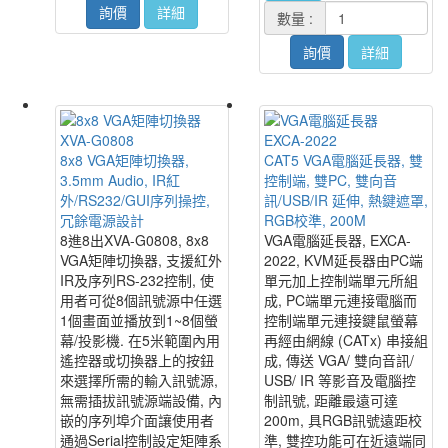
詢價
詳細
數量 :
詢價
詳細
XVA-G0808
EXCA-2022
8x8 VGA矩陣切換器,
CAT5 VGA電腦延長器, 雙
3.5mm Audio, IR紅
控制端, 雙PC, 雙向音
外/RS232/GUI序列操控,
訊/USB/IR 延伸, 熱鍵遮罩,
冗餘電源設計
RGB校準, 200M
8進8出XVA-G0808, 8x8
VGA電腦延長器, EXCA-
VGA矩陣切換器, 支援紅外
2022, KVM延長器由PC端
IR及序列RS-232控制, 使
單元加上控制端單元所組
用者可從8個訊號源中任選
成, PC端單元連接電腦而
1個畫面並播放到1~8個螢
控制端單元連接鍵鼠螢幕
幕/投影機. 在5米範圍內用
再經由網線 (CATx) 串接組
遙控器或切換器上的按鈕
成, 傳送 VGA/ 雙向音訊/
來選擇所需的輸入訊號源,
USB/ IR 等影音及電腦控
無需插拔訊號源端設備, 內
制訊號, 距離最遠可達
嵌的序列埠介面讓使用者
200m, 具RGB訊號遠距校
通過Serial控制設定矩陣系
準, 雙控功能可在近遠端同