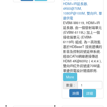
HDMI+IR延長器,
4K60@70M,
1080P@100M, 雙向IR, 單
邊供電
EVBM-M6119, HDMI+IR
延長器, 由一個發射端單元
(EVBM-6119L) 加上一個
接收端單元 (EVBM-
6119R) 組成. 為一高效能
基於HDBaseT 技術建構的
影音及控制訊號延伸系統.
經由CAT6網線連接傳送
HDMI 4K@60Hz ( 4:4:4 ),
雙向IR紅外訊號達70M遠.
單邊供電設計隨插即用.
More
數量 :
詢價
詳細