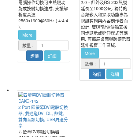
電腦操作切換可由熱鍵功
2.0、紅外及RS-232訊號
能或按鍵切換達成, 支援解
延長至1000公尺. 獨特的
析度高達
音頻嵌入和擷取功能專為
2560x1600@60Hz ( 4:4:4
視訊剪輯與內容創作者而
).
設計. 雙DP影像傳輸支援
同步顯示或延伸模式等應
More
用, 可擴展桌面與跨顯示器
延伸視窗工作區域.
數量 :
More
詢價
詳細
數量 :
詢價
詳細
DAKG-142
2 Port 四螢幕DVI電腦切換
器, 雙通道DVI-DL, 熱鍵,
雙向音訊切換, USB周邊分
享
四螢幕DVI電腦切換器,