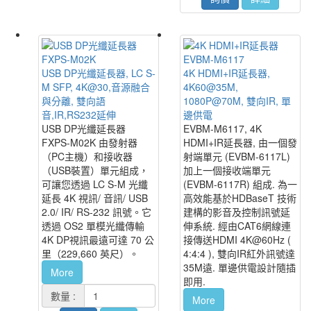
FXPS-M02K
EVBM-M6117
USB DP光纖延長器, LC S-
4K HDMI+IR延長器,
M SFP, 4K@30,音源融合
4K60@35M,
與分離, 雙向語
1080P@70M, 雙向IR, 單
音,IR,RS232延伸
邊供電
USB DP光纖延長器
EVBM-M6117, 4K
FXPS-M02K 由發射器
HDMI+IR延長器, 由一個發
（PC主機）和接收器
射端單元 (EVBM-6117L)
（USB裝置）單元組成，
加上一個接收端單元
可讓您透過 LC S-M 光纖
(EVBM-6117R) 組成. 為一
延長 4K 視訊/ 音訊/ USB
高效能基於HDBaseT 技術
2.0/ IR/ RS-232 訊號。它
建構的影音及控制訊號延
透過 OS2 單模光纖傳輸
伸系統. 經由CAT6網線連
4K DP視訊最遠可達 70 公
接傳送HDMI 4K@60Hz (
里（229,660 英尺）。
4:4:4 ), 雙向IR紅外訊號達
35M遠. 單邊供電設計隨插
More
即用.
數量 :
More