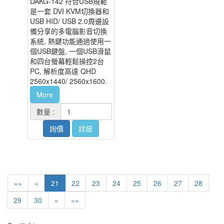
DAKG-142 符合USB規範
是一套 DVI KVM切換器和
USB HID/ USB 2.0周邊設
備分享的多電腦影音切換
系統, 熱鍵功能通過使用一
個USB鍵盤, 一個USB滑鼠
和四台螢幕輕鬆操控2台
PC, 解析度高達 QHD
2560x1440/ 2560x1600.
More
數量 :
詢價
詳細
««
«
21
22
23
24
25
26
27
28
29
30
»
»»