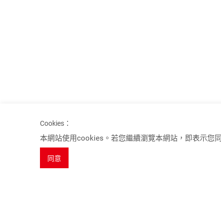
Cookies：
Spotlights
本網站使用cookies。若您繼續瀏覽本網站，即表示您同意
8K 系列產品
同意
USB 3.2 Gen 2 KVM 電腦切換器 (10Gbps)
HDBaseT 3.0 延長器
桌面型會議視訊盒
無縫瞬切功能系列產品