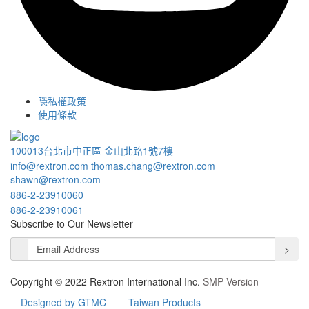
隱私權政策
使用條款
100013台北市中正區 金山北路1號7樓
info@rextron.com
thomas.chang@rextron.com
shawn@rextron.com
886-2-23910060
886-2-23910061
Subscribe to Our Newsletter
>
Copyright © 2022 Rextron International Inc.
SMP Version
Designed by GTMC
Taiwan Products