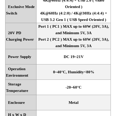
4K@60Hz (4:4:4) + USB 2.0 ( Video
Exclusive Mode
Oriented )
Switch
4K@60Hz (4:2:0) / 4K@30Hz (4:4:4) +
USB 3.2 Gen 1 ( USB Speed Oriented )
Port 1 ( PC1 ) MAX up to 60W (20V, 3A),
20V PD
and Minimum 5V, 3A
Charging Power
Port 2 ( PC2 ) MAX up to 60W (20V, 3A),
and Minimum 5V, 3A
Power Supply
DC 19~21V
Operation
0~40
°
C, Humidity<80%
Environment
Storage
-20~60
°
C
Temperature
Enclosure
Metal
H x W x D