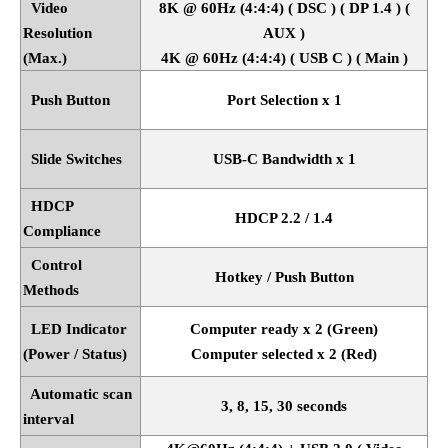
Video
8K @ 60Hz (4:4:4) ( DSC ) ( DP 1.4 ) (
Resolution
AUX )
(Max.)
4K @ 60Hz (4:4:4) ( USB C ) ( Main )
Push Button
Port Selection x 1
Slide Switches
USB-C Bandwidth x 1
HDCP
HDCP 2.2 / 1.4
Compliance
Control
Hotkey / Push Button
Methods
LED Indicator
Computer ready x 2 (Green)
(Power / Status)
Computer selected x 2 (Red)
Automatic scan
3, 8, 15, 30 seconds
interval