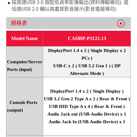
採高速USB 3.0 搭配低貞率影像輸出(資料傳輸導向), 或
低速USB 2.0 輔以高畫質影音展示(影音電競導向)
規格表
Model Name
CAHBP-P3122-13
DisplayPort 1.4 x 2 ( Single Display x 2
PCs )
Computer/Server
USB-C x 2 ( USB 3.2 Gen 1 ) ( DP
Ports (input)
Alternate Mode )
DisplayPort 1.4 x 2 ( Single Display )
USB 3.2 Gen 2 Type A x 2 ( Rear & Front )
Console Ports
USB HID Type A x 4 ( Rear & Front )
(output)
Audio Jack out (USB-Audio Device) x 1
Audio Jack In (USB-Audio Device) x 1