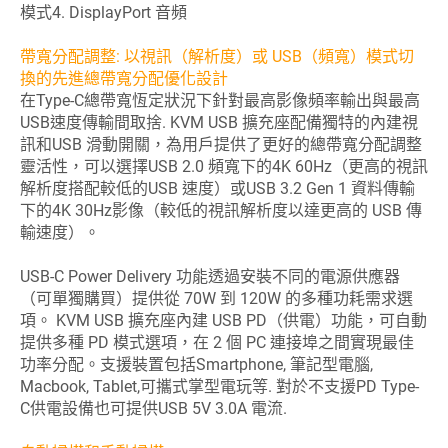
模式4. DisplayPort 音頻
帶寬分配調整: 以視訊（解析度）或 USB（頻寬）模式切
換的先進總帶寬分配優化設計
在Type-C總帶寬恆定狀況下針對最高影像頻率輸出與最高
USB速度傳輸間取捨. KVM USB 擴充座配備獨特的內建視
訊和USB 滑動開關，為用戶提供了更好的總帶寬分配調整
靈活性，可以選擇USB 2.0 頻寬下的4K 60Hz（更高的視訊
解析度搭配較低的USB 速度）或USB 3.2 Gen 1 資料傳輸
下的4K 30Hz影像（較低的視訊解析度以達更高的 USB 傳
輸速度）。
USB-C Power Delivery 功能透過安裝不同的電源供應器
（可單獨購買）提供從 70W 到 120W 的多種功耗需求選
項。 KVM USB 擴充座內建 USB PD（供電）功能，可自動
提供多種 PD 模式選項，在 2 個 PC 連接埠之間實現最佳
功率分配。支援裝置包括Smartphone, 筆記型電腦,
Macbook, Tablet,可攜式掌型電玩等. 對於不支援PD Type-
C供電設備也可提供USB 5V 3.0A 電流.