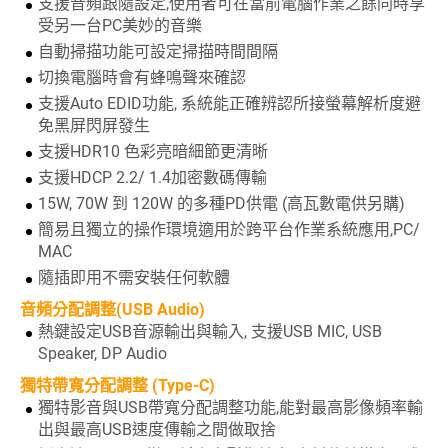
支援音頻跟隨設定,使用者可在當前電腦作業之餘同時享
受另一台PC美妙的音樂
自動掃描功能可設定掃描時間間隔
切換電腦時會有蜂鳴聲來確認
支援Auto EDID功能, 系統能正確辨認所接螢幕解析度避
免黑屏閃屏發生
支援HDR10 色彩亮暗細節更清晰
支援HDCP 2.2/ 1.4加密數碼傳輸
15W, 70W 到 120W 的多種PD供電 (高瓦數電供另購)
簡易且獨立的操作環境適用於跨平台作業系統應用,PC/
MAC
隨插即用不需安裝任何軟體
音頻分配調整(USB Audio)
熱鍵設定USB音源輸出與輸入, 支援USB MIC, USB
Speaker, DP Audio
獨特帶寬分配調整 (Type-C)
獨特影音與USB帶寬分配調整功能,能對最高影像頻率輸
出與最高USB速度傳輸之間做取捨