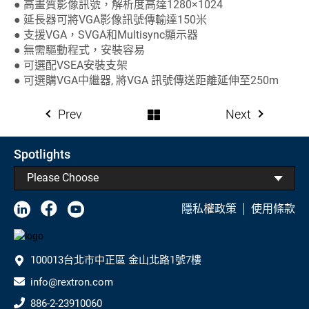
● 高畫質影像訊號，解析度高達1280×1024
● 延長器可將VGA影像訊號傳輸達150米
● 支援VGA，SVGA和Multisync顯示器
● 無需驅動程式，安裝容易
● 可選配VSEA安裝支架
● 可選購VGA中繼器, 將VGA 訊號傳送距離延伸至250m
Prev
Next
Spotlights
Please Choose
隱私權政策
使用條款
100013台北市中正區 金山北路1號7樓
info@rextron.com
886-2-23910060