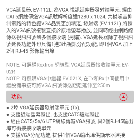
VGA延長器, EV-112L, 為VGA 視訊延伸器發射端單元, 經由
CAT5網線傳送VGA訊號解析度達1280 x 1024, 共模噪音抑
制電路的特色讓VGA品質更加精湛, 發射端 (EV-112L) 將輸
入的VGA訊號複製直接於原地螢幕播放, 並同時經由網路線
傳送視訊訊號到多個接收端 (另購). VGA延長器除了視訊訊
號延長功能外也具備1進3出視訊分配功能, 即1個VGA 加上
2個 RJ-45 影像輸出埠.
NOTE: 可選購Rextron 網線型 VGA延長器接收端單元 EV-
02R
NOTE: 可選購VGA中繼器 EV-021X, 在Tx和Rx中間使用中
繼設備串接可將VGA 訊號傳送距離延伸至250m
功能
● 2埠 VGA延長器發射端單元 (Tx),
● 支援近端螢幕輸出, 也支援CAT5遠端輸出
● 經由CAT5/5e/6 UTP網線傳輸VGA訊號, 具2個RJ-45輸出
埠可銜接接收端單元
● 支援VGA分配功能, 提供1個VGA輸出埠供顯示器連接