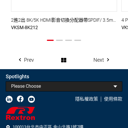
2進2出 8K/5K HDMI影音切換分配器帶SPDIF/ 3.5mm音訊融合與影音分離, EDID管理, eARC設置, 遠端序列控制
4 
VKSM-8K212
VK
Prev
Next
Spotlights
Please Choose
隱私權政策
使用條款
100013台北市中正區 金山北路1號7樓