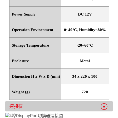
Power Supply
DC 12V
Operation Environment
0~40
°
C, Humidity<80%
Storage Temperature
-20~60
°
C
Enclosure
Metal
Dimension H x W x D (mm)
34 x 220 x 100
Weight (g)
720
連接圖