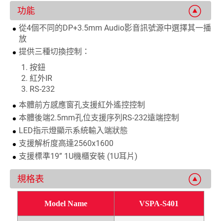
功能
從4個不同的DP+3.5mm Audio影音訊號源中選擇其一播
放
提供三種切換控制：
按鈕
紅外IR
RS-232
本體前方感應窗孔支援紅外遙控控制
本體後端2.5mm孔位支援序列RS-232遠端控制
LED指示燈顯示系統輸入端狀態
支援解析度高達2560x1600
支援標準19” 1U機櫃安裝 (1U耳片)
規格表
Model Name
VSPA-S401