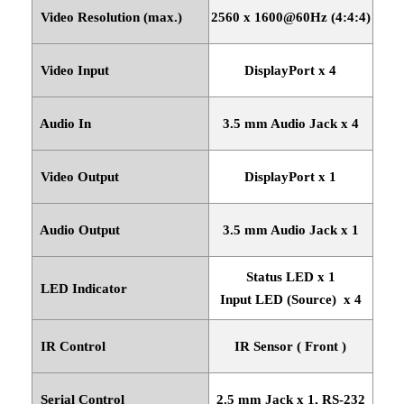
Video Resolution (max.)
2560 x 1600@60Hz (4:4:4)
Video Input
DisplayPort x 4
Audio In
3.5 mm Audio Jack x 4
Video Output
DisplayPort x 1
Audio Output
3.5 mm Audio Jack x 1
Status LED x 1
LED Indicator
Input LED (Source)
x 4
IR Control
IR Sensor ( Front )
Serial Control
2.5 mm Jack x 1, RS-232