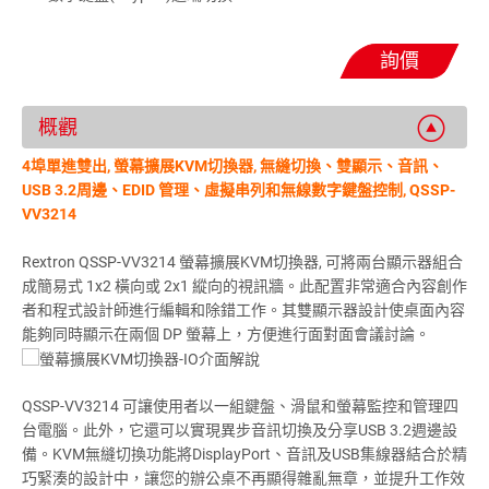
詢價
概觀
4埠單進雙出, 螢幕擴展KVM切換器, 無縫切換、雙顯示、音訊、
USB 3.2周邊、EDID 管理、虛擬串列和無線數字鍵盤控制, QSSP-
VV3214
Rextron QSSP-VV3214 螢幕擴展KVM切換器, 可將兩台顯示器組合
成簡易式 1x2 橫向或 2x1 縱向的視訊牆。此配置非常適合內容創作
者和程式設計師進行編輯和除錯工作。其雙顯示器設計使桌面內容
能夠同時顯示在兩個 DP 螢幕上，方便進行面對面會議討論。
QSSP-VV3214 可讓使用者以一組鍵盤、滑鼠和螢幕監控和管理四
台電腦。此外，它還可以實現異步音訊切換及分享USB 3.2週邊設
備。KVM無縫切換功能將DisplayPort、音訊及USB集線器結合於精
巧緊湊的設計中，讓您的辦公桌不再顯得雜亂無章，並提升工作效