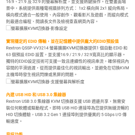
16:9、21:9 及 32:9 的螢幕解析度，並支援熱鍵操作。在雙畫面場
景中，系統提供兩種電視牆排列方式： 1x2 橫向與 2x1 縱向佈局。
橫向模式適合一般使用、內容創作、觀看影片及遊戲，而縱向模式
則最適合編程、閱讀長文件及檢視垂直網頁內容。
實現穩定的 EDID 傳輸，並在記憶體中提供龐大的EDID預設值
Rextron QSSP-VV3214 螢幕擴展KVM切換器提供1 個自動 EDID 和
63 個預設 EDID 設置，並支援16:9 / 21:9 / 32:9寬高比的顯示器。
獨特的EDID設定技術可支援一致且連續性的視訊串流，確保視訊內
容間的平滑過渡，從而提供最佳化的視訊輸出，並避免在切換KVM
主機埠時發生視訊閃爍或黑屏的問題。
內建 USB HID 和 USB 3.0 集線器
Rextron USB 3.0 集線器 KVM 切換器支援 USB 週邊共享，無需安
裝任何軟體或驅動程式。即時 USB HID 連接埠為您提供無縫流暢的
HID 切換體驗，USB 3.2 Gen 1 連接埠則提供優異的 5 Gbps I/O 傳
輸速度。
音訊功能