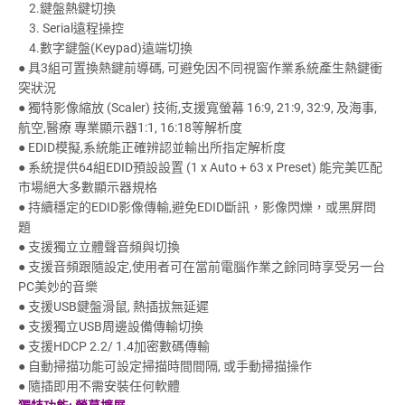
2.鍵盤熱鍵切換
3. Serial遠程操控
4.數字鍵盤(Keypad)遠端切換
● 具3組可置換熱鍵前導碼, 可避免因不同視窗作業系統產生熱鍵衝
突狀況
● 獨特影像縮放 (Scaler) 技術,支援寬螢幕 16:9, 21:9, 32:9, 及海事,
航空,醫療 專業顯示器1:1, 16:18等解析度
● EDID模擬,系統能正確辨認並輸出所指定解析度
● 系統提供64組EDID預設設置 (1 x Auto + 63 x Preset) 能完美匹配
市場絕大多數顯示器規格
● 持續穩定的EDID影像傳輸,避免EDID斷訊，影像閃爍，或黑屏問
題
● 支援獨立立體聲音頻與切換
● 支援音頻跟隨設定,使用者可在當前電腦作業之餘同時享受另一台
PC美妙的音樂
● 支援USB鍵盤滑鼠, 熱插拔無延遲
● 支援獨立USB周邊設備傳輸切換
● 支援HDCP 2.2/ 1.4加密數碼傳輸
● 自動掃描功能可設定掃描時間間隔, 或手動掃描操作
● 隨插即用不需安裝任何軟體