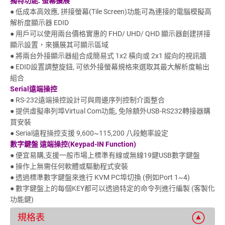
獨特功能: 螢幕擴展
● 低成本高效應, 拼接螢幕(Tile Screen)功能可為連接的電腦模擬高
解析度顯示器 EDID
● 用戶可以使用兩台價格實惠的 FHD/ UHD/ QHD 顯示器創建拼接
顯示設置，來擴展其可顯示區域
● 將兩台外接顯示器組合成簡易式 1x2 橫向或 2x1 縱向的視訊牆
● EDID設置調整旋鈕, 可依外接螢幕規格來選取其最大解析度輸出
組合
Serial遠端操控
● RS-232遠端操控設計可與周邊序列控制介面整合
● 提供虛擬串列埠Virtual Com功能, 免除額外USB-RS232轉接器購
買安裝
● Serial遠程操控支援 9,600~115,200 八段鮑率設定
數字鍵盤 遠端操控(Keypad-IN Function)
● 便宜易購,支援一般市場上標準有線或無線19鍵USB數字鍵盤
● 操作上無需任何軟體或驅動程式安裝
● 透過標準數字鍵盤來進行 KVM PC埠切換 (例如Port 1~4)
● 數字鍵盤上的每個KEY都可以透過特定的命令列進行編製 (客製化
功能鍵)
規格表