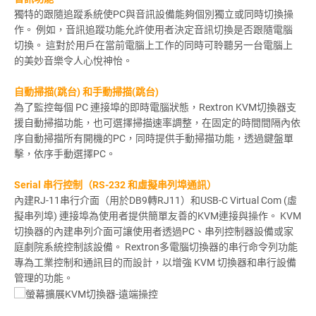
獨特的跟隨追蹤系統使PC與音訊設備能夠個別獨立或同時切換操
作。 例如，音訊追蹤功能允許使用者決定音訊切換是否跟隨電腦
切換。 這對於用戶在當前電腦上工作的同時可聆聽另一台電腦上
的美妙音樂令人心悅神怡。
自動掃描(跳台) 和手動掃描(跳台)
為了監控每個 PC 連接埠的即時電腦狀態，Rextron KVM切換器支
援自動掃描功能，也可選擇掃描速率調整，在固定的時間間隔內依
序自動掃描所有開機的PC，同時提供手動掃描功能，透過鍵盤單
擊，依序手動選擇PC。
Serial 串行控制（RS-232 和虛擬串列埠通訊）
內建RJ-11串行介面（用於DB9轉RJ11）和USB-C Virtual Com (虛
擬串列埠) 連接埠為使用者提供簡單友善的KVM連接與操作。 KVM
切換器的內建串列介面可讓使用者透過PC、串列控制器設備或家
庭劇院系統控制該設備。 Rextron多電腦切換器的串行命令列功能
專為工業控制和通訊目的而設計，以增強 KVM 切換器和串行設備
管理的功能。