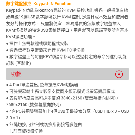
數字鍵盤操控: Keypad-IN Function
Keypad-IN功能為Rextron最新的 KVM 操控功能,透過一般標準有線
或無線19鍵USB數字鍵盤執行 KVM 控制, 是最具成本效益和使用者
友好的操作方式。 只需將便宜且容易購買的無線數字鍵盤插入
KVM切換器的特定USB集線器接口，用戶就可以遠端享受所有基本
KVM操控功能。
● 操作上無需軟體或驅動程式安裝
● 透過標準數字鍵盤來進行 KVM PC埠切換
● 數字鍵盤上的每個KEY的鍵令都可以透過特定的命令列進行功能
訂製 (客製化)
功能
● 4-Port單進雙出, 螢幕擴展KVM切換器
● 可雙螢幕輸出獨立影像支援同步顯示模式或螢幕擴展模式
● 支援解析度最高可達兩倍的 3840x2160 (雙螢幕橫向排列) /
7680x2160 (雙螢幕縱向排列)
● 4台PC共用雙螢幕加上4個USB周邊設備分享（USB HID x 3 + USB
3.0 x 1）
● 無縫切換,可控制或切換所銜接電腦經由
1.前面板按鈕切換