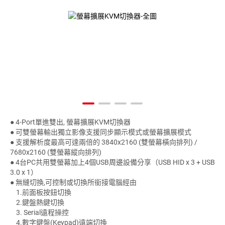
● 4-Port單進雙出, 螢幕擴展KVM切換器
● 可雙螢幕輸出獨立影像支援同步顯示模式或螢幕擴展模式
● 支援解析度最高可達兩倍的 3840x2160 (雙螢幕橫向排列) /
7680x2160 (雙螢幕縱向排列)
● 4台PC共用雙螢幕加上4個USB周邊設備分享（USB HID x 3 + USB
3.0 x 1）
● 無縫切換,可控制或切換所銜接電腦經由
1.前面板按鈕切換
2.鍵盤熱鍵切換
3. Serial遠程操控
4.數字鍵盤(Keypad)遠端切換