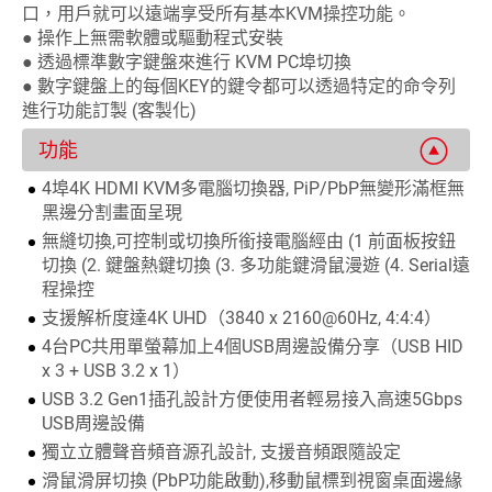
口，用戶就可以遠端享受所有基本KVM操控功能。
● 操作上無需軟體或驅動程式安裝
● 透過標準數字鍵盤來進行 KVM PC埠切換
● 數字鍵盤上的每個KEY的鍵令都可以透過特定的命令列
進行功能訂製 (客製化)
功能
4埠4K HDMI KVM多電腦切換器, PiP/PbP無變形滿框無
黑邊分割畫面呈現
無縫切換,可控制或切換所銜接電腦經由 (1 前面板按鈕
切換 (2. 鍵盤熱鍵切換 (3. 多功能鍵滑鼠漫遊 (4. Serial遠
程操控
支援解析度達4K UHD（3840 x 2160@60Hz, 4:4:4）
4台PC共用單螢幕加上4個USB周邊設備分享（USB HID
x 3 + USB 3.2 x 1）
USB 3.2 Gen1插孔設計方便使用者輕易接入高速5Gbps
USB周邊設備
獨立立體聲音頻音源孔設計, 支援音頻跟隨設定
滑鼠滑屏切換 (PbP功能啟動),移動鼠標到視窗桌面邊緣