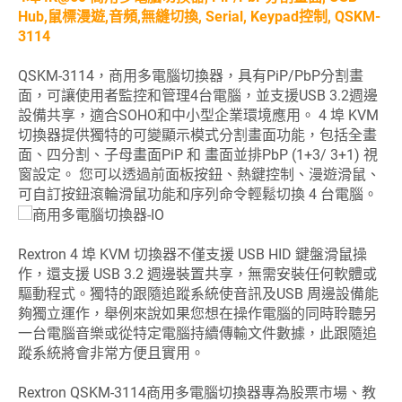
Hub,鼠標漫遊,音頻,無縫切換, Serial, Keypad控制, QSKM-
3114
QSKM-3114，商用多電腦切換器，具有PiP/PbP分割畫
面，可讓使用者監控和管理4台電腦，並支援USB 3.2週邊
設備共享，適合SOHO和中小型企業環境應用。 4 埠 KVM
切換器提供獨特的可變顯示模式分割畫面功能，包括全畫
面、四分割、子母畫面PiP 和 畫面並排PbP (1+3/ 3+1) 視
窗設定。 您可以透過前面板按鈕、熱鍵控制、漫遊滑鼠、
可自訂按鈕滾輪滑鼠功能和序列命令輕鬆切換 4 台電腦。
Rextron 4 埠 KVM 切換器不僅支援 USB HID 鍵盤滑鼠操
作，還支援 USB 3.2 週邊裝置共享，無需安裝任何軟體或
驅動程式。獨特的跟隨追蹤系統使音訊及USB 周邊設備能
夠獨立運作，舉例來說如果您想在操作電腦的同時聆聽另
一台電腦音樂或從特定電腦持續傳輸文件數據，此跟隨追
蹤系統將會非常方便且實用。
Rextron QSKM-3114商用多電腦切換器專為股票市場、教