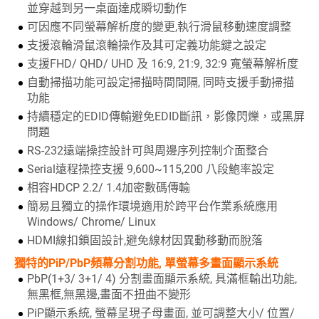
並穿越到另一桌面達成瞬切動作
可因應不同螢幕解析度的變更,執行滑鼠移動速度調整
支援滾輪滑鼠滾輪操作及其可定義功能鍵之設定
支援FHD/ QHD/ UHD 及 16:9, 21:9, 32:9 寬螢幕解析度
自動掃描功能可設定掃描時間間隔, 同時支援手動掃描
功能
持續穩定的EDID傳輸避免EDID斷訊，影像閃爍，或黑屏
問題
RS-232遠端操控設計可與周邊序列控制介面整合
Serial遠程操控支援 9,600~115,200 八段鮑率設定
相容HDCP 2.2/ 1.4加密數碼傳輸
簡易且獨立的操作環境適用於跨平台作業系統應用
Windows/ Chrome/ Linux
HDMI線扣鎖固設計,避免線材因異動移動而脫落
獨特的PiP/PbP頻幕分割功能, 單螢幕多畫面顯示系統
PbP(1+3/ 3+1/ 4) 分割畫面顯示系統, 具滿框輸出功能,
無黑框,無黑邊,畫面不扭曲不變形
PiP顯示系統, 螢幕呈現子母畫面, 並可調整大小/ 位置/