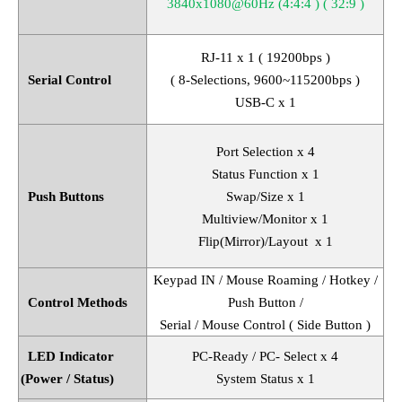
3840x1080@60Hz (4:4:4 ) ( 32:9 )
RJ-11 x 1 ( 19200bps )
Serial Control
( 8-Selections, 9600~115200bps )
USB-C x 1
Port Selection x 4
Status Function x 1
Push Buttons
Swap/Size x 1
Multiview/Monitor x 1
Flip(Mirror)/Layout x 1
Keypad IN / Mouse Roaming / Hotkey /
Control Methods
Push Button /
Serial / Mouse Control ( Side Button )
LED Indicator
PC-Ready / PC- Select x 4
(Power / Status)
System Status x 1