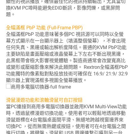
續性的視訊播放，確保最佳化的視訊持續輸出，尤其當切
換KVM PC埠時能避免EDID斷訊，影像閃爍，或黑屏問
題。
全幅滿框 PbP 功能 (Full-Frame PBP)
全幅滿框PbP 功能意味著多個PC 視訊源可以同時以全螢
幕方式顯示在一台顯示器上（填滿整個螢幕），不會出現
任何失真、黑邊或輸出解析度降低。普通的KVM PbP功能
主要缺陷是畫面壓縮或液晶螢幕上下左右不斷出現黑邊，
此黑框帶會極大影響視覺體驗。製造商通常會改變寬高比
或變形或壓縮影像來解決此類問題。 Rextron全幅滿框PbP
功能獨特的像素點對點投放技術可確保在 16:9/ 21:9/ 32:9
顯示器上實現滿框多視圖全螢幕播放。
滑鼠漫遊功能和滾輪滑鼠可自訂按鈕
當PC連接到商用多電腦切換器並啟用KVM Multi-View功能
時，透過鼠標漫遊切換功能，使用者可以輕鬆地透過移動
滑鼠遊標在4台電腦桌面間平滑、無縫地跨越視窗邊界來
切換PC ，從而無需熱鍵或按鈕，使用者可在4台電腦之間
進行切換，將鍵盤、滑鼠和 USB 周邊連繫引導到另一台