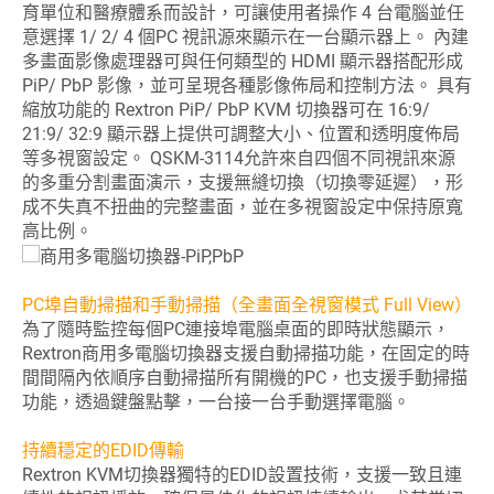
育單位和醫療體系而設計，可讓使用者操作 4 台電腦並任
意選擇 1/ 2/ 4 個PC 視訊源來顯示在一台顯示器上。 內建
多畫面影像處理器可與任何類型的 HDMI 顯示器搭配形成
PiP/ PbP 影像，並可呈現各種影像佈局和控制方法。 具有
縮放功能的 Rextron PiP/ PbP KVM 切換器可在 16:9/
21:9/ 32:9 顯示器上提供可調整大小、位置和透明度佈局
等多視窗設定。 QSKM-3114允許來自四個不同視訊來源
的多重分割畫面演示，支援無縫切換（切換零延遲），形
成不失真不扭曲的完整畫面，並在多視窗設定中保持原寬
高比例。
PC埠自動掃描和手動掃描（全畫面全視窗模式 Full View）
為了隨時監控每個PC連接埠電腦桌面的即時狀態顯示，
Rextron商用多電腦切換器支援自動掃描功能，在固定的時
間間隔內依順序自動掃描所有開機的PC，也支援手動掃描
功能，透過鍵盤點擊，一台接一台手動選擇電腦。
持續穩定的EDID傳輸
Rextron KVM切換器獨特的EDID設置技術，支援一致且連