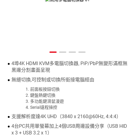
4埠4K HDMI KVM多電腦切換器, PiP/PbP無變形滿框無
黑邊分割畫面呈現
無縫切換,可控制或切換所銜接電腦經由
前面板按鈕切換
鍵盤熱鍵切換
多功能鍵滑鼠漫遊
Serial遠程操控
支援解析度達4K UHD（3840 x 2160@60Hz, 4:4:4）
4台PC共用單螢幕加上4個USB周邊設備分享（USB HID
x 3 + USB 3.2 x 1）