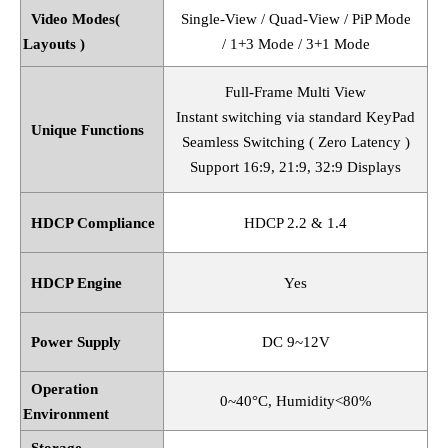
Video Modes(
Single-View / Quad-View / PiP Mode
Layouts )
/ 1+3 Mode / 3+1 Mode
Full-Frame Multi View
Instant switching via standard KeyPad
Unique Functions
Seamless Switching ( Zero Latency )
Support 16:9, 21:9, 32:9 Displays
HDCP Compliance
HDCP 2.2 & 1.4
HDCP Engine
Yes
Power Supply
DC 9~12V
Operation
0~40
°
C, Humidity<80%
Environment
Storage