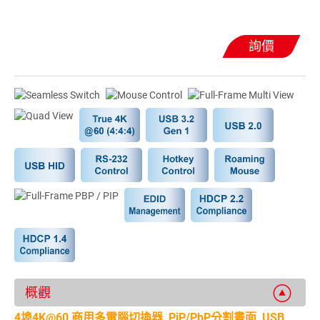
詢價
概觀
4埠4K@60 商用多電腦切換器, PiP/PbP分割畫面, USB