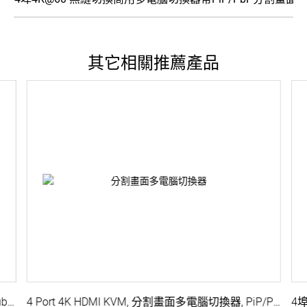
其它相關推薦產品
4x2 HDMI 矩陣式電腦切換器, 雙畫面輸出, USB Hub,鼠標漫遊,音頻,無縫切換, Serial控制
4 Port 4K HDMI KVM, 分割畫面多電腦切換器, PiP/PbP, 無變形滿框無黑邊, 滑鼠漫遊, 無縫切換, 音頻切換, USB周邊分享