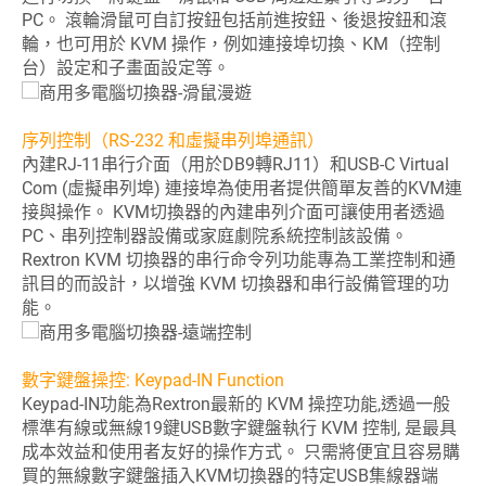
PC。 滾輪滑鼠可自訂按鈕包括前進按鈕、後退按鈕和滾
輪，也可用於 KVM 操作，例如連接埠切換、KM（控制
台）設定和子畫面設定等。
序列控制（RS-232 和虛擬串列埠通訊）
內建RJ-11串行介面（用於DB9轉RJ11）和USB-C Virtual
Com (虛擬串列埠) 連接埠為使用者提供簡單友善的KVM連
接與操作。 KVM切換器的內建串列介面可讓使用者透過
PC、串列控制器設備或家庭劇院系統控制該設備。
Rextron KVM 切換器的串行命令列功能專為工業控制和通
訊目的而設計，以增強 KVM 切換器和串行設備管理的功
能。
數字鍵盤操控: Keypad-IN Function
Keypad-IN功能為Rextron最新的 KVM 操控功能,透過一般
標準有線或無線19鍵USB數字鍵盤執行 KVM 控制, 是最具
成本效益和使用者友好的操作方式。 只需將便宜且容易購
買的無線數字鍵盤插入KVM切換器的特定USB集線器端