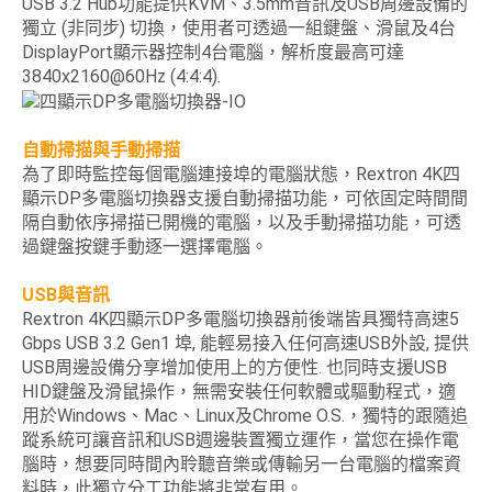
USB 3.2 Hub功能提供KVM、3.5mm音訊及USB周邊設備的
獨立 (非同步) 切換，使用者可透過一組鍵盤、滑鼠及4台
DisplayPort顯示器控制4台電腦，解析度最高可達
3840x2160@60Hz (4:4:4).
自動掃描與手動掃描
為了即時監控每個電腦連接埠的電腦狀態，Rextron 4K四
顯示DP多電腦切換器支援自動掃描功能，可依固定時間間
隔自動依序掃描已開機的電腦，以及手動掃描功能，可透
過鍵盤按鍵手動逐一選擇電腦。
USB與音訊
Rextron 4K四顯示DP多電腦切換器前後端皆具獨特高速5
Gbps USB 3.2 Gen1 埠, 能輕易接入任何高速USB外設, 提供
USB周邊設備分享增加使用上的方便性. 也同時支援USB
HID鍵盤及滑鼠操作，無需安裝任何軟體或驅動程式，適
用於Windows、Mac、Linux及Chrome O.S.，獨特的跟隨追
蹤系統可讓音訊和USB週邊裝置獨立運作，當您在操作電
腦時，想要同時間內聆聽音樂或傳輸另一台電腦的檔案資
料時，此獨立分工功能將非常有用。