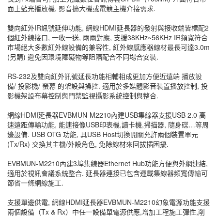
面上藍光播放機, 影音擴大機或電競主機介接需求.
雙向紅外IR訊號延伸功能, 網線HDMI延長器的發射與接收端皆標配2
個紅外線接口, 一收一送, 兩兩對應, 支援38KHz~56KHz IR頻寬符合
市場絕大多數紅外線設備的兼容性, 紅外線感應器線材最長可達3.0m
(另購) 避免因環境障礙物等阻隔配合不同場合安裝.
RS-232及雙向紅外訊號延長功能相輔相成更加方便近遠端 播放設
備/ 投影機/ 螢幕 的架設與操控. 適用於多媒體影音裝置播放控制, 投
影機架設布幕控制與門禁監視攝影系統控制與整合.
網線HDMI延長器EVBMUN-M2210內建USB集線器支援USB 2.0 高
速遠距傳輸功能, 能連接像USB印表機,讀卡機,掃描器, 隨身碟…等周
邊設備. USB OTG 功能, 具USB Host切換開關允許兩個裝置單元
(Tx/Rx) 交換其主機/外設角色, 免除線材來回拔插困擾.
EVBMUN-M2210內建3埠集線器Ethernet Hub功能方便與外網連結,
適用於視訊會議系統整合. 延長器連接已包含運載集線器頻寬傳輸可
節省一條網線施工.
支援單邊供電, 網線HDMI延長器EVBMUN-M2210幻象電源功能支援
兩個設備（Tx & Rx）中任一設備單電源供應,增加工程施工彈性,削