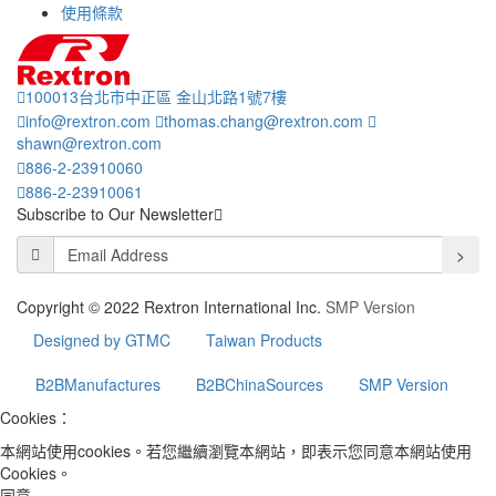
使用條款
100013台北市中正區 金山北路1號7樓
info@rextron.com
thomas.chang@rextron.com
shawn@rextron.com
886-2-23910060
886-2-23910061
Subscribe to Our Newsletter
>
Copyright © 2022 Rextron International Inc.
SMP Version
Designed by GTMC
Taiwan Products
B2BManufactures
B2BChinaSources
SMP Version
Cookies：
本網站使用cookies。若您繼續瀏覽本網站，即表示您同意本網站使用
Cookies。
同意