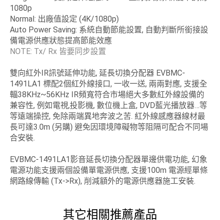
1080p
Normal: 出廠值設定 (4K/1080p)
Auto Power Saving: 系統自動節能設置, 自動判斷所銜接設
備電源供應狀態提高節能效應
NOTE: Tx/ Rx 皆要同步設置
雙向紅外IR訊號延伸功能, 延長切換分配器 EVBMC-
1491LA1 標配2個紅外線接口, 一收一送, 兩兩對應, 支援全
輻38KHz~56KHz IR頻寬符合市場絕大多數紅外線設備的
兼容性, 例如電視,投影機, 數位機上盒, DVD藍光播放器…等
等遠端操控, 免除兩端異地奔波之苦. 紅外線感應器線材最
長可達3.0m (另購) 避免因環境障礙物等阻隔可配合不同場
合安裝.
EVBMC-1491LA1影音延長切換分配器單邊供電功能, 幻象
電源功能支援兩個設備單電源供應, 支援100m 電源經單條
網路線傳輸 (Tx->Rx), 削減額外的電源供應器施工安裝.
其它相關推薦產品