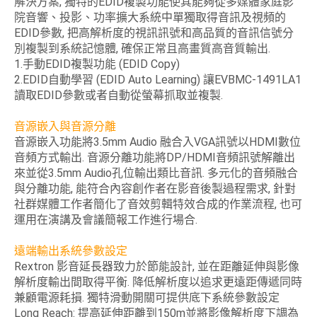
解決方案, 獨特的EDID複製功能使其能夠從多媒體家庭影
院音響、投影、功率擴大系統中單獨取得音訊及視頻的
EDID參數, 把高解析度的視訊訊號和高品質的音訊信號分
別複製到系統記憶體, 確保正常且高畫質高音質輸出.
1.手動EDID複製功能 (EDID Copy)
2.EDID自動學習 (EDID Auto Learning) 讓EVBMC-1491LA1
讀取EDID參數或者自動從螢幕抓取並複製.
音源嵌入與音源分離
音源嵌入功能將3.5mm Audio 融合入VGA訊號以HDMI數位
音頻方式輸出. 音源分離功能將DP/HDMI音頻訊號解離出
來並從3.5mm Audio孔位輸出類比音訊. 多元化的音頻融合
與分離功能, 能符合內容創作者在影音後製過程需求, 針對
社群媒體工作者簡化了音效剪輯特效合成的作業流程, 也可
運用在演講及會議簡報工作進行場合.
遠端輸出系統參數設定
Rextron 影音延長器致力於節能設計, 並在距離延伸與影像
解析度輸出間取得平衡. 降低解析度以追求更遠距傳遞同時
兼顧電源耗損. 獨特滑動開關可提供底下系統參數設定
Long Reach: 提高延伸距離到150m並將影像解析度下調為