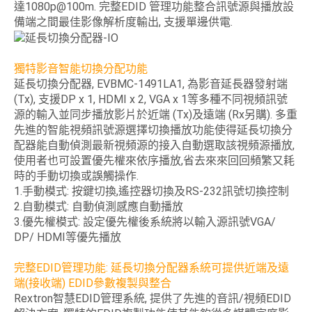
達1080p@100m. 完整EDID 管理功能整合訊號源與播放設
備端之間最佳影像解析度輸出, 支援單邊供電.
獨特影音智能切換分配功能
延長切換分配器, EVBMC-1491LA1, 為影音延長器發射端
(Tx), 支援DP x 1, HDMI x 2, VGA x 1等多種不同視頻訊號
源的輸入並同步播放影片於近端 (Tx)及遠端 (Rx另購). 多重
先進的智能視頻訊號源選擇切換播放功能使得延長切換分
配器能自動偵測最新視頻源的接入自動選取該視頻源播放,
使用者也可設置優先權來依序播放,省去來來回回頻繁又耗
時的手動切換或誤觸操作.
1.手動模式: 按鍵切換,遙控器切換及RS-232訊號切換控制
2.自動模式: 自動偵測感應自動播放
3.優先權模式: 設定優先權後系統將以輸入源訊號VGA/
DP/ HDMI等優先播放
完整EDID管理功能: 延長切換分配器系統可提供近端及遠
端(接收端) EDID參數複製與整合
Rextron智慧EDID管理系統, 提供了先進的音訊/視頻EDID