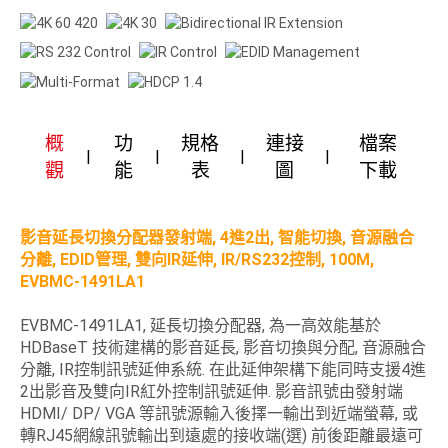
概
功
規格
連接
檔案
觀
能
表
圖
下載
影音延長切換分配器發射端, 4進2出, 智能切換, 音源融合
分離, EDID管理, 雙向IR延伸, IR/RS232控制, 100M,
EVBMC-1491LA1
EVBMC-1491LA1, 延長切換分配器, 為一高效能基於
HDBaseT 技術建構的影音延長, 影音切換與分配, 音源融合
分離, IR控制訊號延伸系統. 在此延伸架構下能同時支援4進
2出影音及雙向IR紅外控制訊號延伸. 影音訊號由發射端
HDMI/ DP/ VGA 等訊號源輸入後擇一輸出到近端螢幕, 或
轉RJ45網線訊號輸出到遠處的接收端(選) 前後距離最遠可