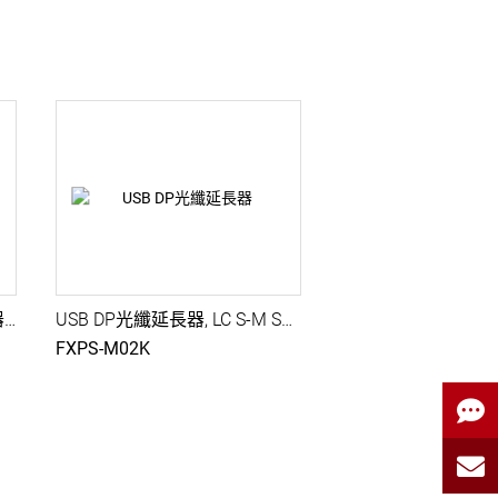
LC單模光纖HDMI KVM 延長器, HDMI 4K60@500M, USB HID, HDCP 2.2
USB DP光纖延長器, LC S-M SFP, 4K@30,音源融合與分離, 雙向語音,IR,RS232延伸
FXPS-M02K