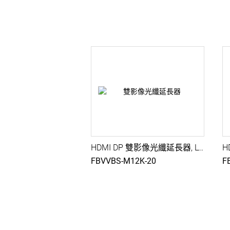
HDMI DP 雙影像光纖延長器, LC S-M, Dual 4K@20KM, USB 2.0, 雙向音訊, RS232, IR延伸, 音訊融合分離, 雙PC控制
FBVVBS-M12K-20
F