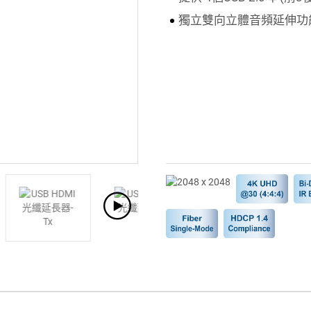
獨立雙向立體音頻延伸功能 (S