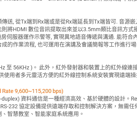
 從Tx端到Rx端或是從Rx端延長到Tx端皆可. 音源嵌入功能
將HDMI 數位音訊提取出來並以3.5mm類比音訊方式
聽機房伺服器運作示警等, 實現異地語音傳遞與溝通. 能符合
成的作業流程, 也可運用在演講及會議簡報等工作進行場
Hz 至 56KHz )。 此外，紅外發射器和裝置上的紅外線連接埠
提供使用者多元靈活方便的紅外線控制系統安裝實現遠端操控
9,600~115,200 bps)
(Full-duplex) 資料通信是一種經濟高效、基於硬體的設計。Rex
，為所有 RS-232 協定設備提供遠端存取和控制解決方案，無需
制、智慧教室、智能家庭系統應用。