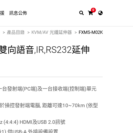
0
支援
訊息公佈
產品目錄
KVM/AV 光纖延伸器
FXMS-M02K
 雙向語音,IR,RS232延伸
由一台發射端(PC端)及一台接收端(控制端)單元
操控發射端電腦, 距離可達10~70km (依型
4:4:4) HDMI及USB 2.0訊號
3後1) 供USB-A 外接設備設置