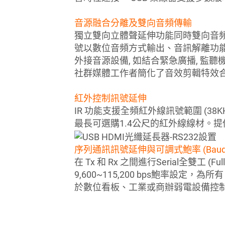
音源融合分離及雙向音頻傳輸
獨立雙向立體聲延伸功能同時雙向音頻傳送,
號以數位音頻方式輸出、音訊解離功能則
外接音源設備, 如結合緊急廣播, 監
社群媒體工作者簡化了音效剪輯特效合
紅外控制訊號延伸
IR 功能支援全頻紅外線訊號範圍 (38K
最長可選購1.4公尺的紅外線線材。
序列通訊訊號延伸與可調式鮑率 (Baud Rate 
在 Tx 和 Rx 之間進行Serial全雙工 
9,600~115,200 bps鮑率設定
於數位看板、工業或商辦弱電設備控