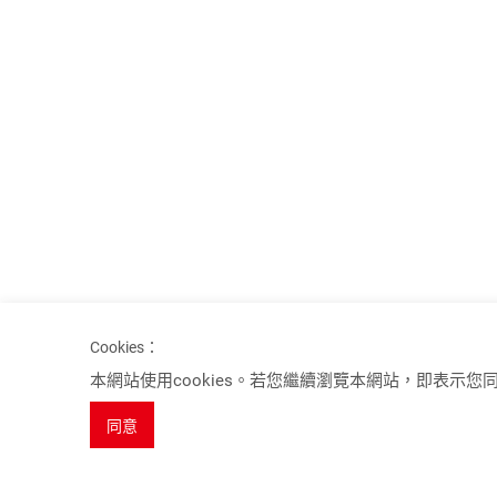
Cookies：
Spotlights
本網站使用cookies。若您繼續瀏覽本網站，即表示您同意
8K 系列產品
同意
USB 3.2 Gen 2 KVM 電腦切換器 (10Gbps)
HDBaseT 3.0 延長器