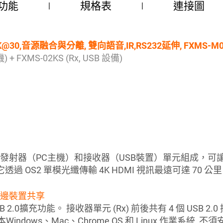
功能
規格表
連接圖
 4K@30,音源融合與分離, 雙向語音,IR,RS232延伸, FXMS-M0
) + FXMS-02KS (Rx, USB 設備)
K 由發射器（PC主機）和接收器（USB裝置）單元組成，可讓您透過
2 訊號。它透過 OS2 單模光纖傳輸 4K HDMI 視訊最遠可達 70 公
0 週邊裝置共享
SB 2.0擴充功能。 接收器單元 (Rx) 前後共有 4 個 USB
ndows、Mac、Chrome OS 和 Linux 作業系統,