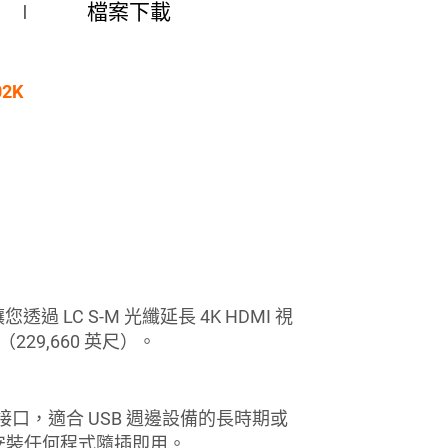
檔案下載
2K
 LC S-M 光纖延長 4K HDMI 視
里（229,660 英尺）。
 2.0 接口，適合 USB 週邊設備的長時期或
 不須安裝任何程式隨插即用。