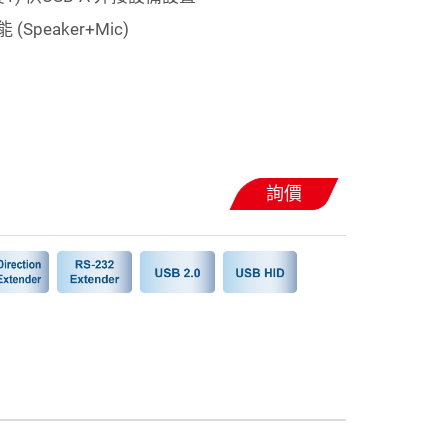
peaker+Mic)
詢價