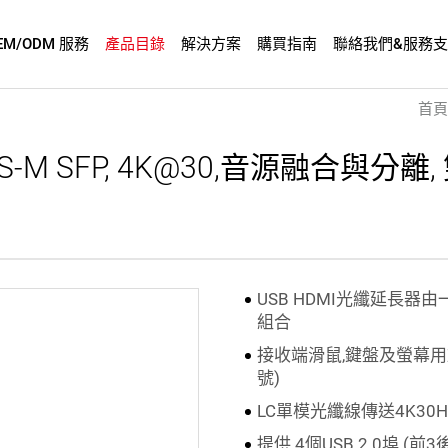
EM/ODM 服務
產品目錄
解決方案
購買指南
聯絡我們&服務
首頁
 S-M SFP, 4K@30,音源融合與分離,
USB HDMI光纖延長器
組合
接收端滑鼠,鍵盤及螢幕用於
號)
LC單模光纖線傳送4K30Hz (
提供 4個USB 2.0埠 (前