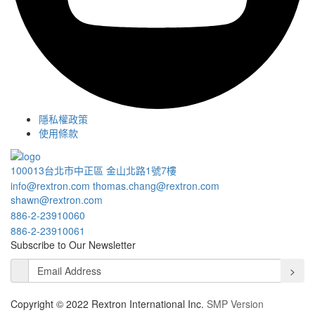
隱私權政策
使用條款
100013台北市中正區 金山北路1號7樓
info@rextron.com
thomas.chang@rextron.com
shawn@rextron.com
886-2-23910060
886-2-23910061
Subscribe to Our Newsletter
>
Copyright © 2022 Rextron International Inc.
SMP Version