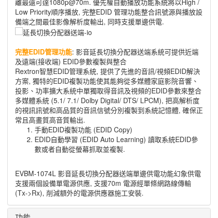
離最遠可達1080p@70m. 優先權自動播放功能系統將以High /
Low Priority順序播放, 完整EDID 管理功能整合訊號源與播放設
備端之間最佳影像解析度輸出, 同時支援單邊供電.
完整EDID管理功能
: 影音延長切換分配器送端系統可提供近端
及遠端(接收端) EDID參數複製與整合
Rextron智慧EDID管理系統, 提供了先進的音訊/視頻EDID解決
方案, 獨特的EDID複製功能使其能夠從多媒體家庭影院音響、
投影、功率擴大系統中單獨取得音訊及視頻的EDID參數來整合
多媒體系統 (5.1/ 7.1/ Dolby Digital/ DTS/ LPCM), 把高解析度
的視訊訊號和高品質的音訊信號分別複製到系統記憶體, 確保正
常且高畫質高音質輸出.
手動EDID複製功能 (EDID Copy)
EDID自動學習 (EDID Auto Learning) 讀取系統EDID參
數或者自動從螢幕抓取並複製.
EVBM-1074L 影音延長切換分配器送端單邊供電功能幻象供電
支援兩個設備單電源供應, 支援70m 電源經單條網路線傳輸
(Tx->Rx), 削減額外的電源供應器施工安裝.
功能