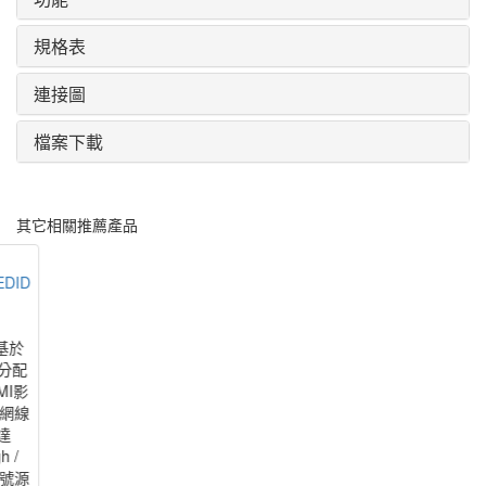
規格表
連接圖
檔案下載
其它相關推薦產品
DID
能基於
音分配
MI影
5網線
達
 /
訊號源