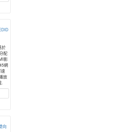
DID
基於
音分配
MI影
45網
可達
與播放
.
 雙向