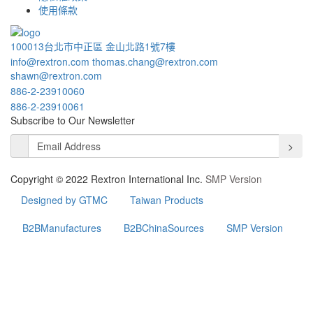
使用條款
100013台北市中正區 金山北路1號7樓
info@rextron.com
thomas.chang@rextron.com
shawn@rextron.com
886-2-23910060
886-2-23910061
Subscribe to Our Newsletter
>
Copyright © 2022 Rextron International Inc.
SMP Version
Designed by GTMC
Taiwan Products
B2BManufactures
B2BChinaSources
SMP Version