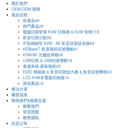
關於我們
OEM/ODM 服務
產品目錄
新產品
49
熱門產品
29
電腦切換管理 KVM 切換器 & KVM 矩陣
118
影音切換分配
92
IP及網線型 KVM / AV 影音訊號延長器
84
HDBaseT 影音環控訊號傳輸
81
KVM/AV 光纖延伸器
38
USB切換 & USB訊號傳輸
16
會議系統,面板插座
28
EDID 模擬器 & 影音訊號放大器 & 影音訊號轉換
33
LCD KVM多電腦切換器
14
其他產品
18
解決方案
購買指南
聯絡我們&服務支援
聯繫我們
常見問題
販售據點
訊息公佈