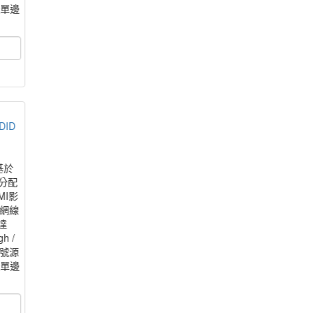
援單邊
DID
基於
音分配
MI影
5網線
達
h /
訊號源
援單邊