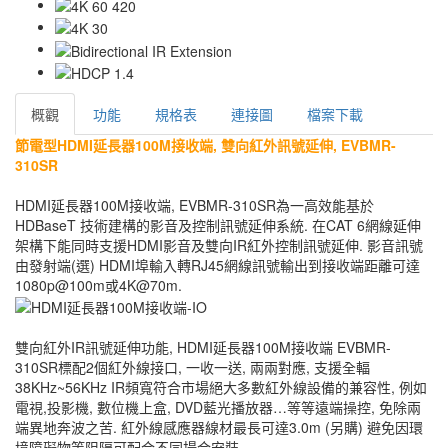
概觀
功能
規格表
連接圖
檔案下載
節電型HDMI延長器100M接收端, 雙向紅外訊號延伸, EVBMR-
310SR
HDMI延長器100M接收端, EVBMR-310SR為一高效能基於
HDBaseT 技術建構的影音及控制訊號延伸系統. 在CAT 6網線延伸
架構下能同時支援HDMI影音及雙向IR紅外控制訊號延伸. 影音訊號
由發射端(選) HDMI埠輸入轉RJ45網線訊號輸出到接收端距離可達
1080p@100m或4K@70m.
雙向紅外IR訊號延伸功能, HDMI延長器100M接收端 EVBMR-
310SR標配2個紅外線接口, 一收一送, 兩兩對應, 支援全輻
38KHz~56KHz IR頻寬符合市場絕大多數紅外線設備的兼容性, 例如
電視,投影機, 數位機上盒, DVD藍光播放器…等等遠端操控, 免除兩
端異地奔波之苦. 紅外線感應器線材最長可達3.0m (另購) 避免因環
境障礙物等阻隔可配合不同場合安裝.