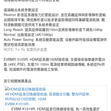
遠端輸出系統參數設定
Rextron 影音延長器致力於節能設計, 並在距離延伸與影像解析度輸
出間取得平衡. 降低解析度以追求更遠距傳遞同時兼顧電源耗損. 獨
特滑動開關可提供底下系統參數設定
Long Reach: 提高延伸距離到150m並將影像解析度下調為1080p
Normal: 出廠值設定 (4K/1080p)
Auto Power Saving: 系統自動節能設置, 自動判斷所銜接設備電源供
應狀態提高節能效應
NOTE: Tx/ Rx 皆要同步設置
EVBMR-310SR, HDMI延長器100M接收端, 支援接收端單邊供電功
能 (48V, PSE), 支援70/ 100m 電源經單條網路線傳輸, 系統從Rx供
電, 削減額外的電源供應器施工安裝.
其它相關推薦產品
4K HDMI延長切換器接收端, 音源融合分離, 雙向IR延伸,
IR/RS232/OSD控制, 100M
EVBM-K1019R
EVBM-K1019R, HDMI延長切換器接收端, 為一高效能基於