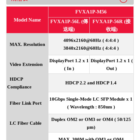
FVXA1P-M56
Model Name
FVXA1P-56L (傳
FVXA1P-56R (接
送端)
收端)
4096x2160@60Hz ( 4:4:4 )
MAX. Resolution
3840x2160@60Hz ( 4:4:4 )
DisplayPort 1.2 x 1
DisplayPort 1.2 x 1 (
Video Extension
( In )
Out )
HDCP
HDCP 2.2 and HDCP 1.4
Compliance
10Gbps Single-Mode LC SFP Module x 1
Fiber Link Port
( Wavelength : 850nm )
Duplex OM2 or OM3 or OM4 ( 50/125
LC Fiber Cable
μ
m)
MAX. 300M with OM3 or OM4