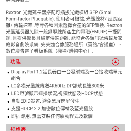
Rextron 光纖延長器搭配可插拔光纖模組 SFP (Small
Form-factor Pluggable), 使用者可根據, 光纖線材/ 延長距
離/ 傳輸速率..等等各種因素選擇合適的SFP置換. Rextron
光纖延長器免除一般銅導線所產生的電磁(EMI,RF)干擾問
題, 且提供較長且穩定傳輸距離. 能整合各類訊號傳輸及家
庭影音劇院系統. 完美適合像服務場所（賓館/會議室）、
數位廣告電子看板系統（機場/購物中心）.
功能
DisplayPort 1.2延長器由一台發射端及一台接收端單元
組合
LC多模光纖線傳送4K60Hz DP訊號長達300米
LED燈號顯示連接狀況,視頻狀態及HDCP狀態
自動EDID設置, 避免黑屏閃屏發生
支援HDCP 2.2 加密數位傳輸及藍光播放
即插即用, 無需安裝任何驅動程式及軟體
規格表