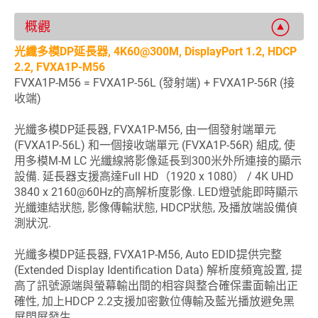
概觀
光纖多模DP延長器, 4K60@300M, DisplayPort 1.2, HDCP
2.2, FVXA1P-M56
FVXA1P-M56 = FVXA1P-56L (發射端) + FVXA1P-56R (接
收端)
光纖多模DP延長器, FVXA1P-M56, 由一個發射端單元
(FVXA1P-56L) 和一個接收端單元 (FVXA1P-56R) 組成, 使
用多模M-M LC 光纖線將影像延長到300米外所連接的顯示
設備. 延長器支援高達Full HD（1920 x 1080） / 4K UHD
3840 x 2160@60Hz的高解析度影像. LED燈號能即時顯示
光纖連結狀態, 影像傳輸狀態, HDCP狀態, 及播放端設備偵
測狀況.
光纖多模DP延長器, FVXA1P-M56, Auto EDID提供完整
(Extended Display Identification Data) 解析度頻寬設置, 提
高了訊號源端與螢幕輸出間的相容與整合確保畫面輸出正
確性, 加上HDCP 2.2支援加密數位傳輸及藍光播放避免黑
屏閃屏發生.