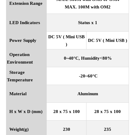
Extension Range
MAX. 100M with OM2
LED Indicators
Status x 1
DC 5V ( Mini USB
Power Supply
DC 5V ( Mini USB )
)
Operation
0~40
°
C, Humidity<80%
Environment
Storage
-20~60
°
C
Temperature
Material
Aluminum
H x W x D (mm)
28 x 75 x 100
28 x 75 x 100
Weight(g)
230
235