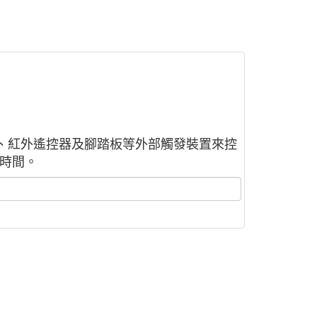
鍵盤、紅外遙控器及腳踏板等外部觸發裝置來控
訓時間。