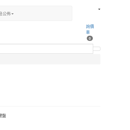
息公佈
詢價
車
0
鍵盤