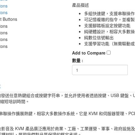
產品描述
多組快速鍵，支援串聯操作
可記憶複雜的指令，並複製
支援腳踏板設定按鍵功能
純硬體設計，相容大多數操
純數位信號輸出
支援學習功能（無需驅動或
Add to Compare
數量 :
載
8 能夠發送任意熱鍵組合或按鍵字符串，並允許使用者透過按鍵、USB 鍵盤
並縮短培訓時間。
透過串聯操作擴展熱鍵，相容大多數操作系統。它是 KVM 和伺服器管理、
及 KVM 產品廣泛應用於商業、工廠、工業運營、軍事、政府設施及住宅中。
供應商處採購材料，展現我們對品質保證的堅定承諾。