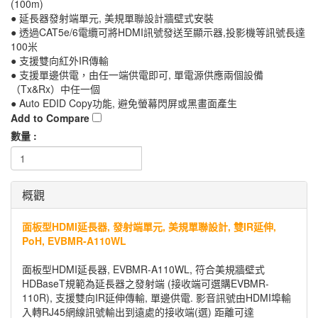
(100m)
● 延長器發射端單元, 美規單聯設計牆壁式安裝
● 透過CAT5e/6電纜可將HDMI訊號發送至顯示器,投影機等訊號長達
100米
● 支援雙向紅外IR傳輸
● 支援單邊供電，由任一端供電即可, 單電源供應兩個設備
（Tx&Rx）中任一個
● Auto EDID Copy功能, 避免螢幕閃屏或黑畫面產生
Add to Compare
數量 :
概觀
面板型HDMI延長器, 發射端單元, 美規單聯設計, 雙IR延伸,
PoH, EVBMR-A110WL
面板型HDMI延長器, EVBMR-A110WL, 符合美規牆壁式
HDBaseT規範為延長器之發射端 (接收端可選購EVBMR-
110R), 支援雙向IR延伸傳輸, 單邊供電. 影音訊號由HDMI埠輸
入轉RJ45網線訊號輸出到遠處的接收端(選) 距離可達