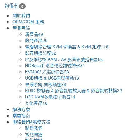
詢價車
0
關於我們
OEM/ODM 服務
產品目錄
新產品
49
熱門產品
29
電腦切換管理 KVM 切換器 & KVM 矩陣
118
影音切換分配
92
IP及網線型 KVM / AV 影音訊號延長器
84
HDBaseT 影音環控訊號傳輸
81
KVM/AV 光纖延伸器
38
USB切換 & USB訊號傳輸
16
會議系統,面板插座
28
EDID 模擬器 & 影音訊號放大器 & 影音訊號轉換
33
LCD KVM多電腦切換器
14
其他產品
18
解決方案
購買指南
聯絡我們&服務支援
聯繫我們
常見問題