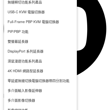
無縫瞬切功能系列產品
USB-C KVM 電腦切換器
Full-Frame PBP KVM 電腦切換器
PIP/PBP 功能
雙螢幕延長器
DisplayPort 系列延長器
滑鼠漫遊功能系列產品
4K HDMI 網路型延長器
零延遲無縫切換電腦切換器帶四分割功能
隱私權政策
使用條款
多介面輸入影像延伸器
多介面影像切換器
100013台北市中正區 金山北路1號7樓
info@rextron.com
thomas.chang@rextron.com
影像縮放功能