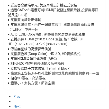
● 延長器發射端單元, 美規單聯設計牆壁式安裝
● 透過CAT5e/6電纜可將HDMI訊號發送至顯示器,投影機等訊
號長達100米
● 支援雙向紅外IR傳輸
● 支援單邊供電，由任一端供電即可, 單電源供應兩個設備
（Tx&Rx）中任一個
● Auto EDID Copy功能, 避免螢幕閃屏或黑畫面產生
● 支援高達 HDMI @10.2 Gbps 寬頻, 解析度達Full
HD（1920×1080), 4K2K (3840 x 2160)
● 傳輸無壓縮的高清影音信號
● 支援廣色域(Deep Color), HD-3D, HD音頻格式,
● 支援HDMI音頻回傳通道 (ARC)
● 相容HDCP加密數位傳輸及藍光播放
● 支援接線端子方式供電 (Terminal Block)
● 簡易施工安裝,RJ-45孔位採側開式能與線槽管線處同一平面
● 相容3D電視，高清電視
● 體積小，安裝方便，節省空間
Prev
Next