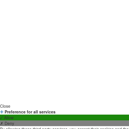
Close
✛
Preference for all services
✓ Allow
✗ Deny