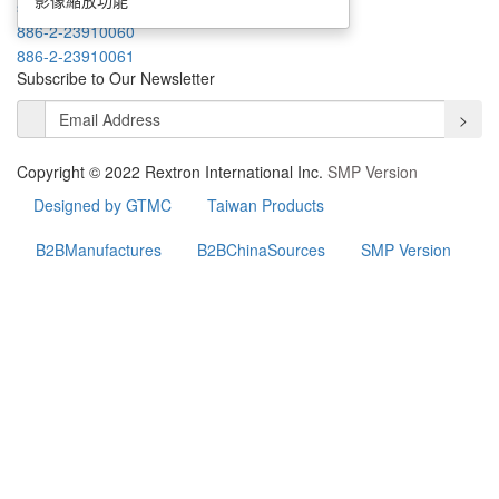
shawn@rextron.com
886-2-23910060
886-2-23910061
Subscribe to Our Newsletter
>
Copyright © 2022 Rextron International Inc.
SMP Version
Designed by GTMC
Taiwan Products
B2BManufactures
B2BChinaSources
SMP Version