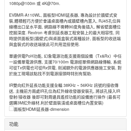
1080p@100m 或 4K@70m.
EVBMR-A110WL, 面板型HDMI延長器, 專為設計於牆壁式安
裝,體積輕巧方便於會議桌面槽內或牆壁槽內置入, RJ45孔位與
線槽出口呈水平面, 網路線不需轉90度角後插入, 解省壁面槽位
挖掘深度. Rextron 考慮到延長器工程安裝上的最大相容性, 同
時提供面板型(牆壁式)與桌面盒裝式兩種設計, 面板型的收送端
與盒裝式的收送端彼此可共用混搭使用.
單邊供電PoH功能, 幻象電源功能支援兩個設備（Tx&Rx）中任
一設備單電源供應, 支援70/100m 電源經單條網路線傳輸, 系統
可從Tx供電也可從Rx供電, 削減額外的電源供應器施工安裝, 對
於施工現場該點找不到電源接頭時特別有幫助.
IR雙向紅外延長功能支援全輻 38KHz ~ 56KHz 訊號的接收傳
送, 主機前方兩處IR孔位為紅外線收發器安裝孔, 將該孔接入IR
發射/接收器 後即可對周邊具遙控功能的設備進行操作 (最長可
選購3M紅外線材,利於壁面裝潢或桌面槽位內置安裝)
功能