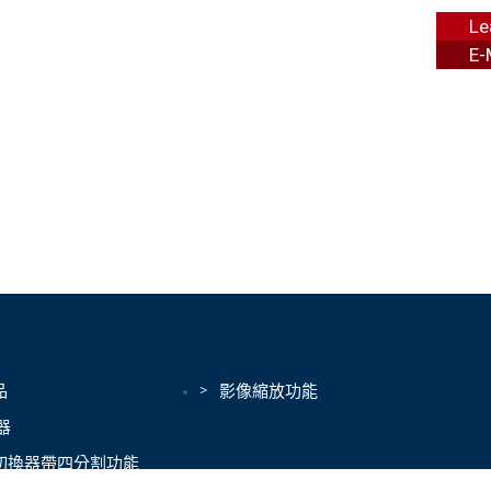
Le
E-
品
影像縮放功能
器
切換器帶四分割功能