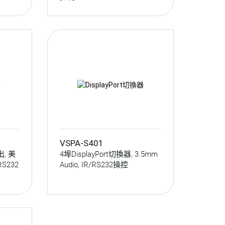
VSPA-S401
, 美
4埠DisplayPort切換器, 3.5mm
RS232
Audio, IR/RS232操控