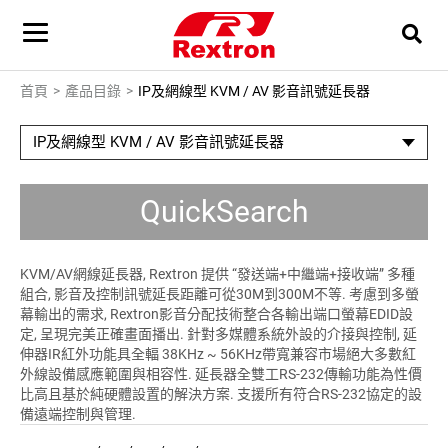
首頁
產品目錄
IP及網線型 KVM / AV 影音訊號延長器
IP及網線型 KVM / AV 影音訊號延長器
QuickSearch
KVM/AV網線延長器, Rextron 提供 “發送端+中繼端+接收端” 多種
組合, 影音及控制訊號延長距離可從30M到300M不等. 考慮到多螢
幕輸出的需求, Rextron影音分配技術整合各輸出端口螢幕EDID設
定, 呈現完美正確畫面播出. 針對多媒體系統外設的介接與控制, 延
伸器IR紅外功能具全輻 38KHz ~ 56KHz帶寬兼容市場絕大多數紅
外線設備感應範圍與相容性. 延長器全雙工RS-232傳輸功能為性價
比高且基於純硬體設置的解決方案. 支援所有符合RS-232協定的設
備遠端控制與管理.