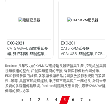
EXC-2021
EXC-2011
CAT5 VGA+USB電腦延長
CAT5 KVM延長器,
器, 雙控制端, 熱鍵遮罩,
VGA+USB, 熱鍵遮罩, RGB
RGB校準, 200M
校準, 200M
Rextron 長年致力於KVM/AV網線延長器研發與生產, 控制訊號與音
視頻模組的整合, 訊號與頻道間的干擾, 聲音與影像融合與分離,
EDID影音參數的詮釋, 各家顯卡顯示晶片與播放投影系統間的兼容
性…等等, 具豐富知識與經驗, 秉持與市場與客戶一起成長, 針對未來
多變的多媒體傳輸環境, Rextron能隨時反應並提供最新KVM/AV延
伸器的解決方案.
«
1
2
3
4
5
6
7
»