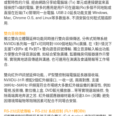
或暫時性的介接, 經由網路分享給電腦端 (Tx) 單元或連接鍵鼠來直
接操控Tx端的電腦, 更多的應用是用戶可在遠端(Rx)多個不同地點或
直接在近端(Tx)管理同一台電腦. USB 2.0延長功能支援 Windows,
Mac, Chrome O.S, and Linux等多數版本, 不須安裝任何程式隨插即
用.
雙向音頻傳輸
獨立雙向立體聲延伸功能同時進行雙向音頻傳送, 分佈式矩陣系統
NVXDU系列每一個Tx可同時對1000個地點(Rx)廣播, 在 1對1情況下
支援Tx到Rx 或 Rx到Tx 雙向語音訊號傳輸. 獨立音源輸入輸出功能
方便整合外接音源設備, 如結合緊急廣播, 監聽機房伺服器運作示警
等, 實現異地語音傳遞與溝通, 也可運用在演講及會議簡報等工作場
合.
雙向紅外IR訊號延伸功能, , IP型雙控制端電腦延長器接收端,
NVXDU-31R 標配2個紅外線接口, 一收一送, 兩兩對應, 支援
38KHz~56KHz IR頻寬符合市場絕大多數紅外線設備的兼容性, 例如
電視,投影機, 數位機上盒, DVD藍光播放器…等等實現遠端操控, 免
除兩端異地奔波之苦. 紅外線感應器線材最長可達3.0m (另購) 避免
因環境障礙物等阻隔因素可配合不同場合安裝.
RS-232訊號傳輸 + RS-232 系統控制 (RJ11轉DB9)
IP型雙控制端電腦延長器支援全雙工 (Full-duplex) 序列訊號傳輸. 而