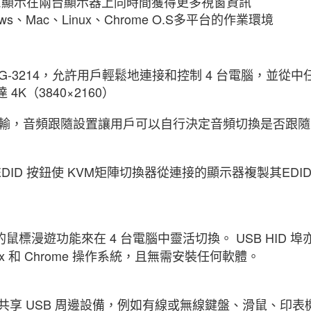
刻意顯示在兩台顯示器上同時間獲得更多視窗資訊
、Mac、Linux、Chrome O.S多平台的作業環境
換器，MBAG-3214，允許用戶輕鬆地連接和控制 4 台電腦
K（3840×2160）
傳輸，音頻跟隨設置讓用戶可以自行決定音頻切換是否跟隨
EDID 按鈕使 KVM矩陣切換器從連接的顯示器複製其E
鼠標漫遊功能來在 4 台電腦中靈活切換。 USB HID 埠
nux 和 Chrome 操作系統，且無需安裝任何軟體。
腦之間共享 USB 周邊設備，例如有線或無線鍵盤、滑鼠、