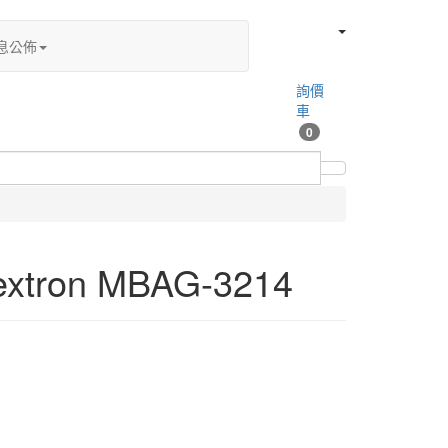
息公佈
詢價
車
0
on MBAG-3214