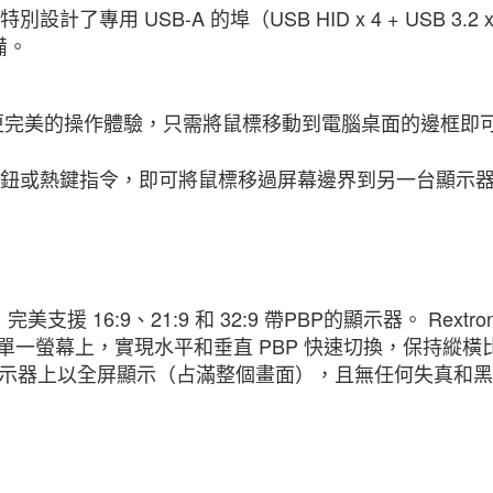
別設計了專用 USB-A 的埠（USB HID x 4 + USB 3
備。
有更完美的操作體驗，只需將鼠標移動到電腦桌面的邊框即
鈕或熱鍵指令，即可將鼠標移過屏幕邊界到另一台顯示
器，完美支援 16:9、21:9 和 32:9 帶PBP的顯示器。 R
單一螢幕上，實現水平和垂直 PBP 快速切換，保持縱
P 顯示器上以全屏顯示（占滿整個畫面），且無任何失真和