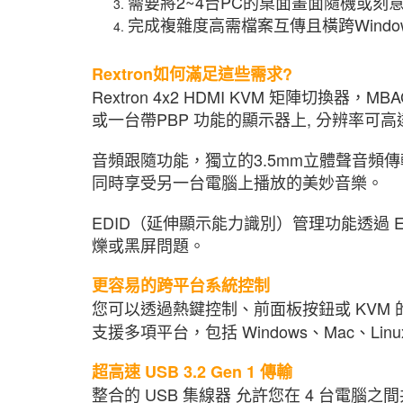
需要將2~4台PC的桌面畫面隨機或
完成複雜度高需檔案互傳且橫跨Windows
Rextron如何滿足這些需求?
Rextron 4x2 HDMI KVM 矩陣切
或一台帶PBP 功能的顯示器上, 分辨率可高達 4
音頻跟隨功能，獨立的3.5mm立體聲音頻
同時享受另一台電腦上播放的美妙音樂。
EDID（延伸顯示能力識別）管理功能透過 
爍或黑屏問題。
更容易的跨平台系統控制
您可以透過熱鍵控制、前面板按鈕或 KVM 的
支援多項平台，包括 Windows、Mac、Li
超高速 USB 3.2 Gen 1 傳輸
整合的 USB 集線器 允許您在 4 台電