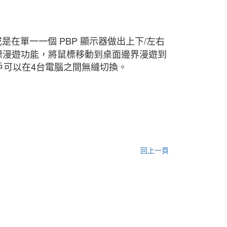
，或是在單一一個 PBP 顯示器做出上下/左右
用鼠標漫遊功能，將鼠標移動到桌面邊界漫遊到
用戶可以在4台電腦之間無縫切換。
回上一頁