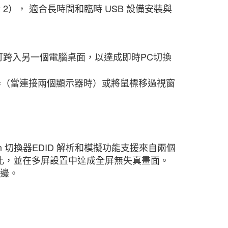
.2 x 2）， 適合長時間和臨時 USB 設備安裝與
可跨入另一個電腦桌面，以達成即時PC切換
器（當連接兩個顯示器時）或將鼠標移過視窗
extron 切換器EDID 解析和模擬功能支援來自兩個
橫比，並在多屏設置中達成全屏無失真畫面。
黑邊。