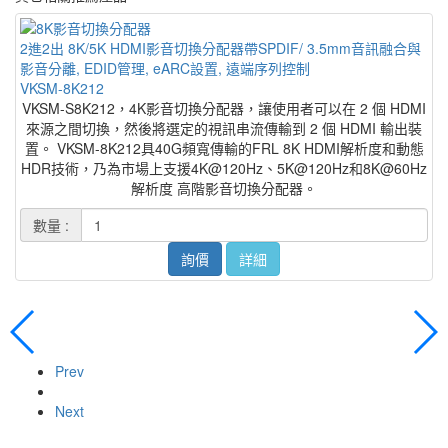
2進2出 8K/5K HDMI影音切換分配器帶SPDIF/ 3.5mm音訊融合與
2
影音分離, EDID管理, eARC設置, 遠端序列控制
V
VKSM-8K212
VKSM-S8K212，4K影音切換分配器，讓使用者可以在 2 個 HDMI
來源之間切換，然後將選定的視訊串流傳輸到 2 個 HDMI 輸出裝
置。 VKSM-8K212具40G頻寬傳輸的FRL 8K HDMI解析度和動態
HDR技術，乃為市場上支援4K@120Hz、5K@120Hz和8K@60Hz
解析度 高階影音切換分配器。
數量 :
詢價
詳細
Prev
Next