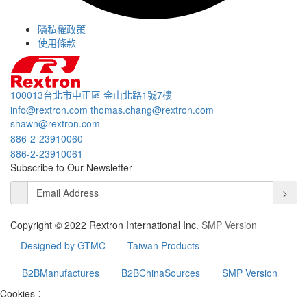
隱私權政策
使用條款
100013台北市中正區 金山北路1號7樓
info@rextron.com
thomas.chang@rextron.com
shawn@rextron.com
886-2-23910060
886-2-23910061
Subscribe to Our Newsletter
>
Copyright © 2022 Rextron International Inc.
SMP Version
Designed by GTMC
Taiwan Products
B2BManufactures
B2BChinaSources
SMP Version
Cookies：