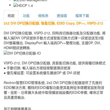
概觀
功能
規格表
連接圖
檔案下載
2x2 DVI DP切換分配器, 智能切換, EDID Copy, DP++, VSPD-212
DVI DP切換分配器, VSPD-212, 同時具切換器功能及分配器功能. 將
輸入端DVI/ DP訊號依手動方式或智能切換方式擇一訊號並送至2個
DVI螢幕播出. DisplayPort 輸入端具DP++雙模功能, 支援DP, DVI,
HDMI間訊號轉換.
VSPD-212, DVI DP切換分配器, 具智能切換功能, 提供兩種切換模式
● 手動切換: 輸入端右方按鈕按壓選擇訊號源
● 優先權設置: 可設置系統優先播放DP 或 DVI 訊號
Rextron智慧EDID管理系統, 2x2 DVI DP切換分配器提供了先進的
EDID解決方案, 獨特的EDID複製功能使其能夠從多媒體家庭影院音
響、投影、功率擴大系統中取得播放端設備的EDID參數, 確保正常
且高畫質輸出.
其它相關推薦產品