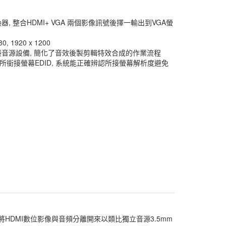
切換器, 整合HDMI+ VGA 兩個影像訊號後擇一輸出到VGA螢
, 1920 x 1200
接音源設備, 簡化了音效後製剪輯特效合成的作業流程
儲存所銜接螢幕EDID, 系統能正確辨認所接螢幕解析度避免
比功能將HDMI數位影像與音頻分離開來以類比獨立音源3.5mm