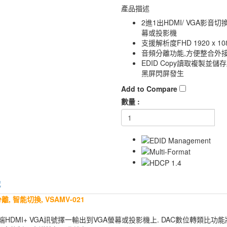
產品描述
2進1出HDMI/ VGA影音
幕或投影機
支援解析度FHD 1920 x 1080
音頻分離功能,方便整合外
EDID Copy讀取複製並
黑屏閃屏發生
Add to Compare
數量 :
載
, 智能切換, VSAMV-021
2個輸入端HDMI+ VGA訊號擇一輸出到VGA螢幕或投影機上. DAC數位轉類