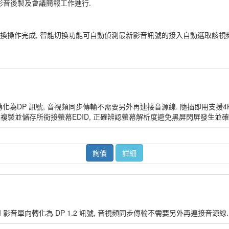
者影音後製及會議簡報工作進行.
能切換操作完成, 智能切換功能可自動偵測最新影音訊號的接入自動選取該視
音單向轉化為DP 訊號, 音視頻同步傳輸不需要另外再連接音源線. 隨插即用支援4K2K
y 讀取複製並儲存所銜接螢幕EDID, 正確辨認螢幕解析度避免黑屏閃屏發生並
詢價
詳細
HDMI 影音單向轉化為 DP 1.2 訊號, 音視頻同步傳輸不需要另外再連接音源線. 隨插即