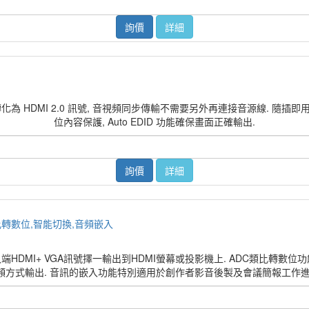
詢價
詳細
轉化為 HDMI 2.0 訊號, 音視頻同步傳輸不需要另外再連接音源線. 隨插即用支援4K
位內容保護, Auto EDID 功能確保畫面正確輸出.
詢價
詳細
DC類比轉數位,智能切換,音頻嵌入
將2個輸入端HDMI+ VGA訊號擇一輸出到HDMI螢幕或投影機上. ADC類比轉數位
頻方式輸出. 音訊的嵌入功能特別適用於創作者影音後製及會議簡報工作進