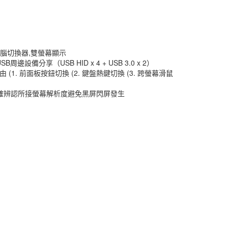
式電腦切換器,雙螢幕顯示
邊設備分享（USB HID x 4 + USB 3.0 x 2）
1. 前面板按鈕切換 (2. 鍵盤熱鍵切換 (3. 跨螢幕滑鼠
統能正確辨認所接螢幕解析度避免黑屏閃屏發生