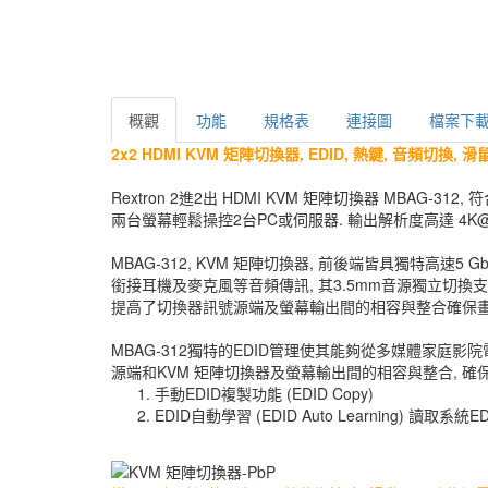
概觀
功能
規格表
連接圖
檔案下
2x2 HDMI KVM 矩陣切換器, EDID, 熱鍵, 音頻切換, 滑
Rextron 2進2出 HDMI KVM 矩陣切換器 MBAG
兩台螢幕輕鬆操控2台PC或伺服器. 輸出解析度高達 4K@30Hz
MBAG-312, KVM 矩陣切換器, 前後端皆具獨特高速5 
銜接耳機及麥克風等音頻傳訊, 其3.5mm音源獨立切換支援音
提高了切換器訊號源端及螢幕輸出間的相容與整合確保畫面輸
MBAG-312獨特的EDID管理使其能夠從多媒體家庭
源端和KVM 矩陣切換器及螢幕輸出間的相容與整合, 確
手動EDID複製功能 (EDID Copy)
EDID自動學習 (EDID Auto Learning) 讀