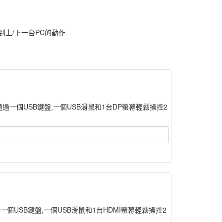
到上/下一台PC的動作
系統, 通過一個USB鍵盤,一個USB滑鼠和1台DP螢幕輕鬆操控2
, 通過一個USB鍵盤,一個USB滑鼠和1台HDMI螢幕輕鬆操控2