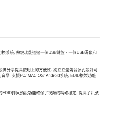
影音矩陣切換系統, 熱鍵功能通過一個USB鍵盤、一個USB滑鼠和
供USB周邊設備分享提高使用上的方便性. 獨立立體聲音源孔設計可
/ MAC OS/ Android系統, EDID複製功能
的EDID拷貝預設功能確保了視頻的精確穩定, 提高了訊號