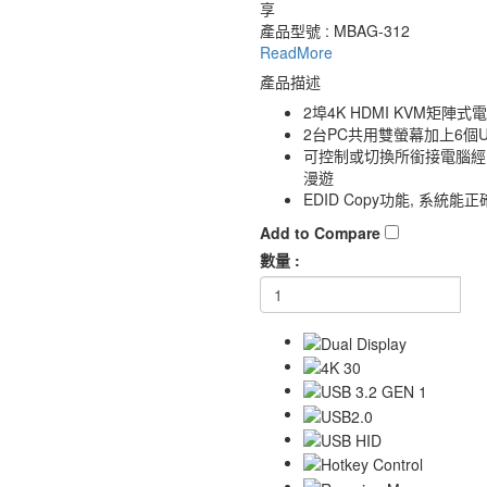
享
產品型號 : MBAG-312
ReadMore
產品描述
2埠4K HDMI KVM矩陣
2台PC共用雙螢幕加上6個USB周
可控制或切換所銜接電腦經由 (
漫遊
EDID Copy功能, 系
Add to Compare
數量 :