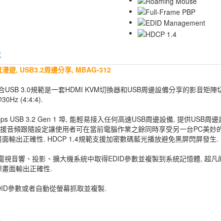
載
鼠漫遊, USB3.2周邊分享, MBAG-312
-312, 符合USB 3.0規範是一套HDMI KVM切換器和USB周邊設備分享的
 (4:4:4).
Gbps USB 3.2 Gen 1 埠, 能輕易接入任何高速USB周邊設備, 提
頻跟隨設定讓使用者可在當前電腦作業之餘同時享受另一台PC美妙的音樂. 支援PC
出正確性. HDCP 1.4規範支援加密數碼藍光播放避免黑屏閃屏發生.
影院電視音響、投影、擴大機系統中取得EDID參數並複製到系統記憶體, 超凡
保畫面輸出正確性.
取系統EDID參數或者自動從螢幕抓取並複製.