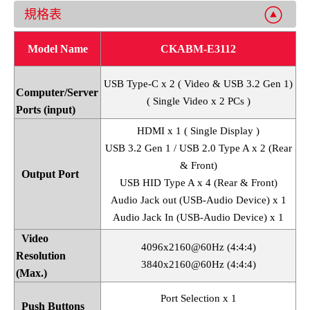
規格表
Model Name
CKABM-E3112
USB Type-C x 2 ( Video & USB 3.2 Gen 1)
Computer/Server
( Single Video x 2 PCs )
Ports (input)
HDMI x 1 ( Single Display )
USB 3.2 Gen 1 / USB 2.0 Type A x 2 (Rear
& Front)
Output Port
USB HID Type A x 4 (Rear & Front)
Audio Jack out (USB-Audio Device) x 1
Audio Jack In (USB-Audio Device) x 1
Video
4096x2160@60Hz (4:4:4)
Resolution
3840x2160@60Hz (4:4:4)
(Max.)
Port Selection x 1
Push Buttons