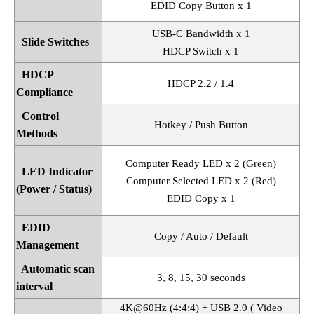
EDID Copy Button x 1
USB-C Bandwidth x 1
Slide Switches
HDCP Switch x 1
HDCP
HDCP 2.2 / 1.4
Compliance
Control
Hotkey / Push Button
Methods
Computer Ready LED x 2 (Green)
LED Indicator
Computer Selected LED x 2 (Red)
(Power / Status)
EDID Copy x 1
EDID
Copy / Auto / Default
Management
Automatic scan
3, 8, 15, 30 seconds
interval
4K@60Hz (4:4:4) + USB 2.0 ( Video