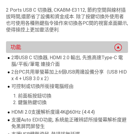
2 Ports USB C 切換器, CKABM-E3112, 節約空間與線材插
拔時間,還節省了設備和資金成本. 除了按鍵切換外使用者
也可使用各種熱鍵指令操作來切換各PC間的視窗桌面顯示,
使得操控上更加靈活便利.
功能
2埠USB C 切換器, HDMI 2.0 輸出, 先進高速Type-C 電
腦/平板/筆電 連接介面
2台PC共用單螢幕加上6個USB周邊設備分享（USB HID
x 4 + USB 3.0 x 2）
可控制或切換所銜接電腦經由
前面板按鈕切換
鍵盤熱鍵切換
HDMI 2.0支援解析度達4K@60Hz (4:4:4)
支援Auto EDID功能, 系統能正確辨認所接螢幕解析度避
免黑屏閃屏發生