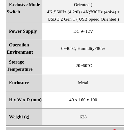
Exclusive Mode
Oriented )
Switch
4K@60Hz (4:2:0) / 4K@30Hz (4:4:4) +
USB 3.2 Gen 1 ( USB Speed Oriented )
Power Supply
DC 9~12V
Operation
0~40
°
C, Humidity<80%
Environment
Storage
-20~60
°
C
Temperature
Enclosure
Metal
H x W x D (mm)
40 x 160 x 100
Weight (g)
628