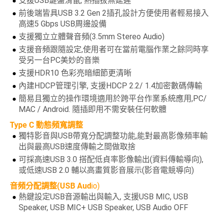
支援USB鍵盤滑鼠, 熱插拔無延遲
前後端皆具USB 3.2 Gen 2插孔設計方便使用者輕易接入
高速5 Gbps USB周邊設備
支援獨立立體聲音頻(3.5mm Stereo Audio)
支援音頻跟隨設定,使用者可在當前電腦作業之餘同時享
受另一台PC美妙的音樂
支援HDR10 色彩亮暗細節更清晰
內建HDCP管理引擎, 支援HDCP 2.2/ 1.4加密數碼傳輸
簡易且獨立的操作環境適用於跨平台作業系統應用,PC/
MAC / Android. 隨插即用不需安裝任何軟體
Type C 動態頻寬調整
獨特影音與USB帶寬分配調整功能,能對最高影像頻率輸
出與最高USB速度傳輸之間做取捨
可採高速USB 3.0 搭配低貞率影像輸出(資料傳輸導向),
或低速USB 2.0 輔以高畫質影音展示(影音電競導向)
音頻分配調整(USB Aud
io)
熱鍵設定USB音源輸出與輸入, 支援USB MIC, USB
Speaker, USB MIC+ USB Speaker, USB Audio OFF