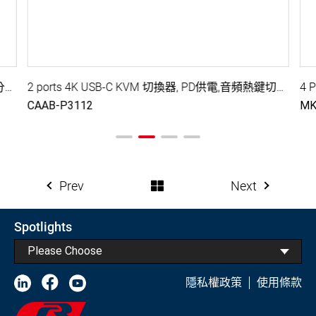
2 Ports Type C KVM切換器, DP 輸出, USB C 頻寬分配, USB Audio設置, 5 Gbps USB 3.2周邊分享
2 ports 4K USB-C KVM 切換器, PD供電,音頻熱鍵切換, 影音與USB帶寬分配調整
CAAB-P3112
MK
Prev
Next
Spotlights
Please Choose
隱私權政策
使用條款