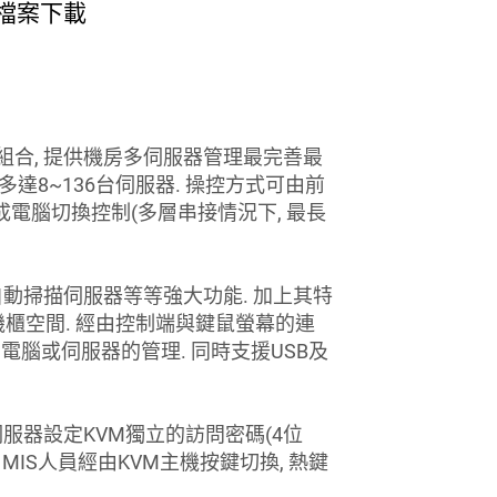
檔案下載
端模組)的組合, 提供機房多伺服器管理最完善最
控多達8~136台伺服器. 操控方式可由前
完成電腦切換控制(多層串接情況下, 最長
示, 自動掃描伺服器等等強大功能. 加上其特
機櫃空間. 經由控制端與鍵鼠螢幕的連
4台電腦或伺服器的管理. 同時支援USB及
伺服器設定KVM獨立的訪問密碼(4位
MIS人員經由KVM主機按鍵切換, 熱鍵