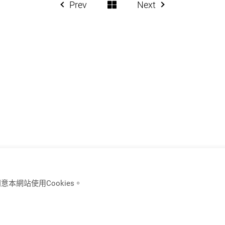
Prev
Next
本網站使用Cookies。
USB-C KVM 電腦切換器
滑鼠漫遊功能系列產
Full-Frame PBP KVM 電腦切換器
4K HDMI 網路型延長