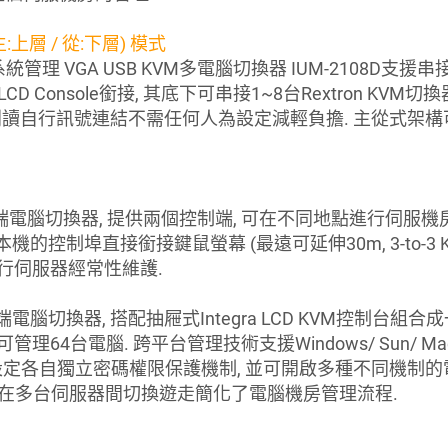
:上層 / 從:下層) 模式
理 VGA USB KVM多電腦切換器 IUM-2108D
LCD Console銜接, 其底下可串接1~8台Rextron K
動判讀自行訊號連結不需任何人為設定減輕負擔. 主從式架
M雙控制端電腦切換器, 提供兩個控制端, 可在不同地點進行伺服機房的
本機的控制埠直接銜接鍵鼠螢幕 (最遠可延伸30m, 3-to-3 K
行伺服器經常性維護.
VM雙控制端電腦切換器, 搭配抽屜式Integra LCD KVM控
理64台電腦. 跨平台管理技術支援Windows/ Sun/ 
, 設定各自獨立密碼權限保護機制, 並可開啟多種不同機
可在多台伺服器間切換遊走簡化了電腦機房管理流程.