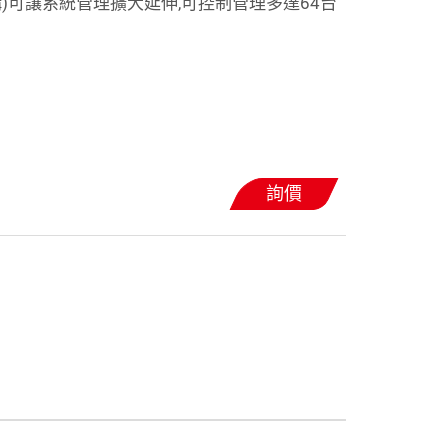
)可讓系統管理擴大延伸,可控制管理多達64台
詢價