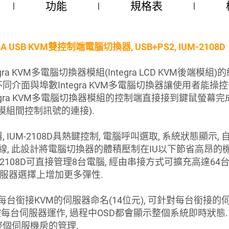
功能
規格表
 USB KVM雙控制端電腦切換器, USB+PS2, IUM-2108D
ntegra KVM多電腦切換器模組(Integra LCD KVM後
種不同介面與埠數Integra KVM多電腦切換器讓使用者能操
ntegra KVM多電腦切換器模組的控制端直接接到鍵鼠螢幕
模組間控制訊號的連接).
器, IUM-2108D具熱鍵控制, 電腦呼叫選取, 系統狀態顯
固排線, 此設計將電腦切換器的體積壓制在IU以下節省高昂的
UM-2108D可直接管理8台電腦, 經由串接方式可擴充高達6
伺服器選擇上增加更多彈性.
每台銜接KVM的伺服器命名(14位元), 可針對每台銜接的
每台伺服器運作, 過程中OSD都會顯示整個系統即時狀態. 
整個伺服機房的管理.