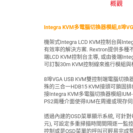
概觀
Integra KVM多電腦切換器模組,8埠VGA
機架式Integra LCD KVM控制台與I
有效率的解決方案. Rextron提供多
端LCD KVM控制台主導, 或由後端I
可訂製30m KVM控制線來進行模組與
8埠VGA USB KVM雙控制端電腦切換
殊的三合一HDB15 KVM接頭可鎖
接Integra KVM多電腦切換器模組I
PS2兩種介面使得IUM在周邊或現存
透過內建的OSD菜單顯示系統, 可針對
元), 可設定多重掃描時間間隔逐一監控
控制或是OSD菜單的呼叫可輕易完成