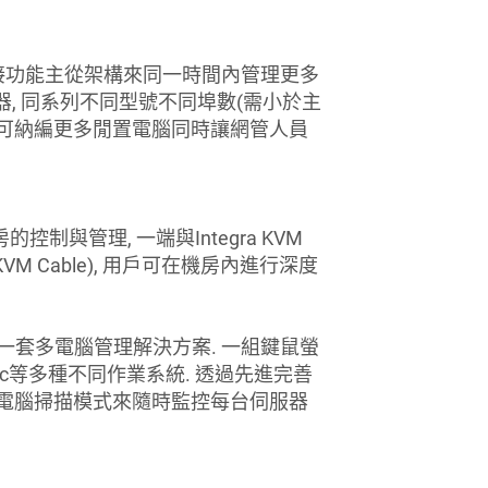
支援串接功能主從架構來同一時間內管理更多
VM切換器, 同系列不同型號不同埠數(需小於主
構可納編更多閒置電腦同時讓網管人員
控制與管理, 一端與Integra KVM
VM Cable), 用戶可在機房內進行深度
制台組合成一套多電腦管理解決方案. 一組鍵鼠螢
Mac等多種不同作業系統. 透過先進完善
制的電腦掃描模式來隨時監控每台伺服器