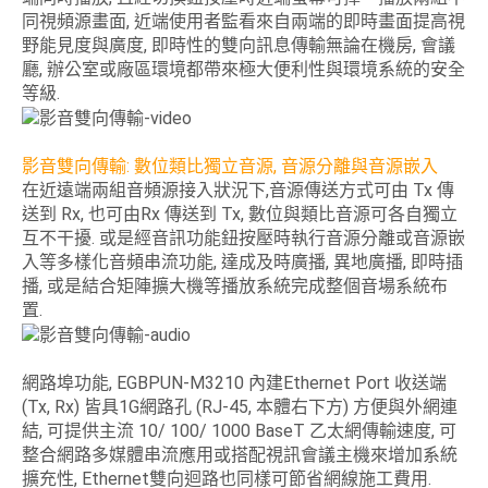
同視頻源畫面, 近端使用者監看來自兩端的即時畫面提高視
野能見度與廣度, 即時性的雙向訊息傳輸無論在機房, 會議
廳, 辦公室或廠區環境都帶來極大便利性與環境系統的安全
等級.
影音雙向傳輸: 數位類比獨立音源, 音源分離與音源嵌入
在近遠端兩組音頻源接入狀況下,音源傳送方式可由 Tx 傳
送到 Rx, 也可由Rx 傳送到 Tx, 數位與類比音源可各自獨立
互不干擾. 或是經音訊功能鈕按壓時執行音源分離或音源嵌
入等多樣化音頻串流功能, 達成及時廣播, 異地廣播, 即時插
播, 或是結合矩陣擴大機等播放系統完成整個音場系統布
置.
網路埠功能, EGBPUN-M3210 內建Ethernet Port 收送端
(Tx, Rx) 皆具1G網路孔 (RJ-45, 本體右下方) 方便與外網連
結, 可提供主流 10/ 100/ 1000 BaseT 乙太網傳輸速度, 可
整合網路多媒體串流應用或搭配視訊會議主機來增加系統
擴充性, Ethernet雙向迴路也同樣可節省網線施工費用.