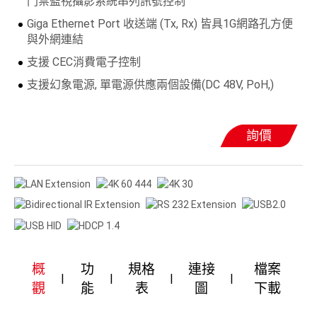
門禁監視攝影系統串列訊號控制
Giga Ethernet Port 收送端 (Tx, Rx) 皆具1G網路孔方便
與外網連結
支援 CEC消費電子控制
支援幻象電源, 單電源供應兩個設備(DC 48V, PoH,)
詢價
概
功
規格
連接
檔案
觀
能
表
圖
下載