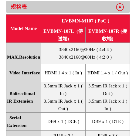
規格表
EVBMN-M107 ( PoC )
Model Name
EVBMN-107L
(傳
EVBMN-107R (接
送端)
收端)
3840x2160@30Hz ( 4:4:4 )
MAX.Resolution
3840x2160@60Hz ( 4:2:0 )
Video Interface
HDMI 1.4 x 1 ( In )
HDMI 1.4 x 1 ( Out )
3.5mm IR Jack x 1 (
3.5mm IR Jack x 1 (
Bidirectional
In )
Out )
IR Extension
3.5mm IR Jack x 1 (
3.5mm IR Jack x 1 (
Out )
In )
Serial
DB9 x 1 ( DCE )
DB9 x 1 ( DTE )
Extension
RJ45 x 3 (
RJ45 x 3 (