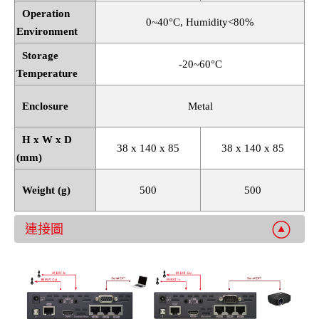
Operation
0~40
°
C, Humidity<80%
Environment
Storage
-20~60
°
C
Temperature
Enclosure
Metal
H x W x D
38 x 140 x 85
38 x 140 x 85
(mm)
Weight (g)
500
500
連接圖