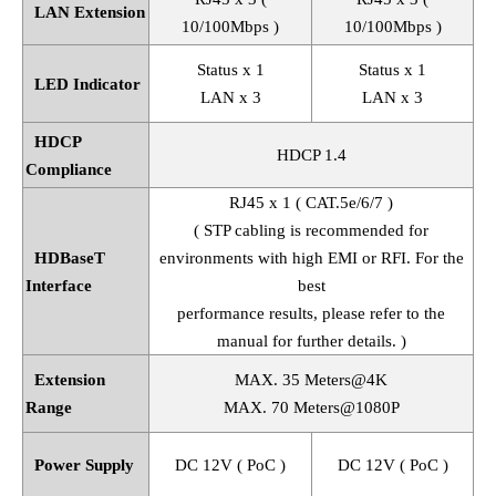
LAN Extension
10/100Mbps )
10/100Mbps )
Status x 1
Status x 1
LED Indicator
LAN x 3
LAN x 3
HDCP
HDCP 1.4
Compliance
RJ45 x 1 ( CAT.5e/6/7 )
( STP cabling is recommended for
HDBaseT
environments with high EMI or RFI. For the
Interface
best
performance results, please refer to the
manual for further details. )
Extension
MAX. 35 Meters@4K
Range
MAX. 70 Meters@1080P
Power Supply
DC 12V ( PoC )
DC 12V ( PoC )