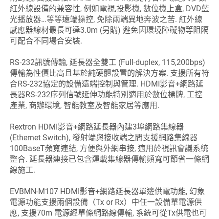
紅外線設備的兼容性, 例如電視,投影機, 數位機上盒, DVD藍
光播放器…等等遠端操控, 免除兩端異地奔波之苦. 紅外線
感應器線材最長可達3.0m (另購) 避免因環境障礙物等阻隔
可配合不同場合安裝.
RS-232訊號傳輸, 延長器全雙工 (Full-duplex, 115,200bps)
傳輸為性價比高且基於純硬體設置的解決方案. 支援所有符
合RS-232協定的設備遠端控制與管理. HDMI影音+網路延
長器RS-232序列信號延伸功能特別適用於數位標牌, 工控
產業, 商辦環境, 智能教室及智能家居等應用.
Rextron HDMI影音+網路延長器內建3埠網路集線器
(Ethernet Switch), 發射端與接收端之間支援網路集線器
100BaseT頻寬連結, 方便與外網串接, 適用於視訊會議系統
整合. 延長器連接已包含運載集線器傳輸頻寬可節省一條網
線施工.
EVBMN-M107 HDMI影音+網路延長器單邊供電功能, 幻象
電源功能支援兩個設備（Tx or Rx）中任一設備單電源供
應, 支援70m 電源經單條網路線傳輸, 系統可從Tx供電也可