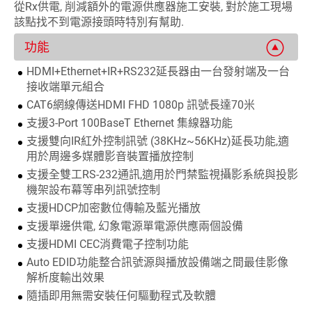
從Rx供電, 削減額外的電源供應器施工安裝, 對於施工現場
該點找不到電源接頭時特別有幫助.
功能
HDMI+Ethernet+IR+RS232延長器由一台發射端及一台
接收端單元組合
CAT6網線傳送HDMI FHD 1080p 訊號長達70米
支援3-Port 100BaseT Ethernet 集線器功能
支援雙向IR紅外控制訊號 (38KHz~56KHz)延長功能,適
用於周邊多媒體影音裝置播放控制
支援全雙工RS-232通訊,適用於門禁監視攝影系統與投影
機架設布幕等串列訊號控制
支援HDCP加密數位傳輸及藍光播放
支援單邊供電, 幻象電源單電源供應兩個設備
支援HDMI CEC消費電子控制功能
Auto EDID功能整合訊號源與播放設備端之間最佳影像
解析度輸出效果
隨插即用無需安裝任何驅動程式及軟體