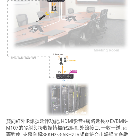
雙向紅外IR訊號延伸功能, HDMI影音+網路延長器EVBMN-
M107的發射與接收端皆標配2個紅外線接口, 一收一送, 兩
兩對應, 支援全輻38KHz~56KHz IR頻寬符合市場絕大多數