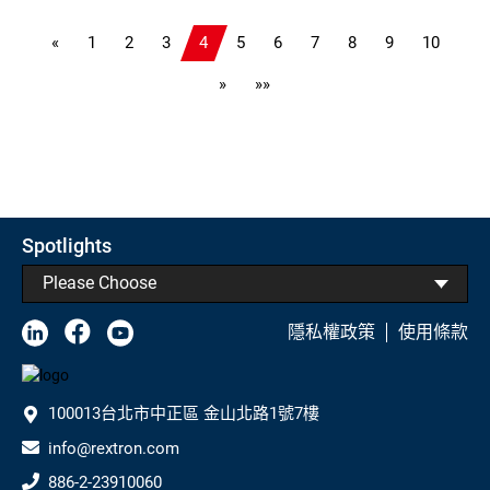
USB2.0/IR/RS232傳輸,
RS232控制, PoE
«
1
2
3
4
5
6
7
8
9
10
»
»»
Spotlights
Please Choose
隱私權政策
使用條款
100013台北市中正區 金山北路1號7樓
info@rextron.com
886-2-23910060