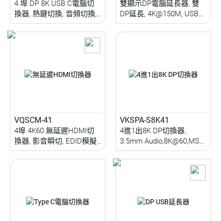
4 埠 DP 8K USB C電腦切
雙顯示DP電腦延長器, 雙
換器, 熱鍵切換, 音頻切換,
DP延長, 4K@150M, USB
10 Gbps USB 3.2周邊分享
2.0, Audio/ Serial/ IR訊號
延伸, PoC單邊供電
VQSCM-41
VKSPA-S8K41
4埠 4K60 無延遲HDMI切
4進1出8K DP切換器,
換器, 影音瞬切, EDID模擬,
3.5mm Audio,8K@60,MST,
HDCP設定, 紅外及RS232
按鍵/IR/Serial控制
控制