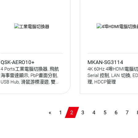
QSK-AERO10+
MKAN-SG3114
4 Ports工業電腦切換器, 飛航
4K 60Hz 4埠HDMI電腦
海事雷達顯示, PbP畫面分割,
Serial 控制, LAN 切換, E
USB Hub, 滑鼠游標漫遊, 雙向
理, HDCP管理
音源, 無縫切換, 序列埠切換,
RS-232控制, QSK-AERO10+
«
1
2
3
4
5
6
7