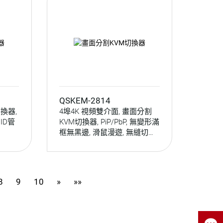
QSKEM-2814
切換器,
4埠4K 視頻雙介面, 畫面分割
DID管
KVM切換器, PiP/PbP, 無變形滿
框無黑邊, 滑鼠漫遊, 無縫切換,
音頻切換, USB周邊分享,
RS232操控
8
9
10
»
»»