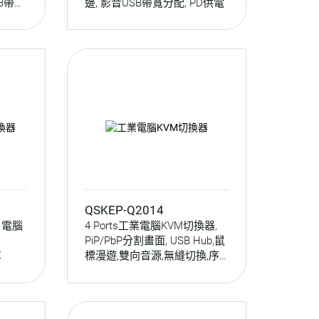
SB帶寬
邊, 影音USB帶寬分配, PD供電
QSKEP-Q2014
C 電腦
4 Ports工業電腦KVM切換器,
PiP/PbP分割畫面, USB Hub,鼠
享
標漫遊,雙向音源,無縫切換,序
列埠切換, Serial控制, QSKEP-
Q2014