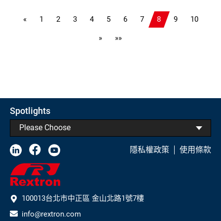
RS232控制, 免插電PoE
邊分享
«
1
2
3
4
5
6
7
8
9
10
»
»»
Spotlights
Please Choose
隱私權政策
使用條款
100013台北市中正區 金山北路1號7樓
info@rextron.com