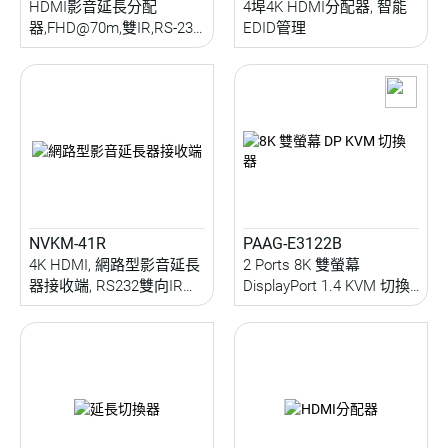
HDMI影音延長分配
4埠4K HDMI分配器, 智能
器,FHD@70m,雙IR,RS-232
EDID管理
切換,EDID Copy,近遠端播
放,Auto Scaling,PoC
NVKM-41R
PAAG-E3122B
4K HDMI, 網路型影音延長
2 Ports 8K 雙螢幕
器接收端, RS232雙向IR延
DisplayPort 1.4 KVM 切換
伸, 雙向音源傳輸, 電視牆,
器
RS232控制