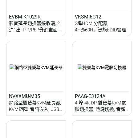
EVBM-K1029R
VKSM-6G12
影音延長切換器接收端, 2
2埠HDMI分配器,
進1出, PiP/PbP分割畫面,
4H@60Hz, 智能EDID管理
音源融合分離, IR延伸,
IR/RS232/OSD控制, 100M
NVXXMU-M35
PAAG-E3124A
網路型雙螢幕KVM延長器,
4 埠 4K DP 雙螢幕KVM電
KVM矩陣, 音訊嵌入, USB
腦切換器, 熱鍵切換, 音頻
2.0, 雙向IR/RS232延伸, 電
切換, 5Gbps USB 3.2周邊
視牆設置, EDID, RS232操
分享
控