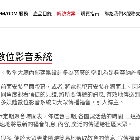
EM/ODM 服務
產品目錄
解決方案
購買指南
聯絡我們&服務
數位影音系統
。教堂大廳內部建築設計多為寬廣的空間,為足夠容納許
前面安裝平面螢幕，或者, 將電視螢幕安裝在牆面上。因為
角度觀看信徒的見證, 將所要傳遞的訊息, 有效地傳送到
用多媒體數位影音系統向大眾傳播福音，引人歸主。
示定期聚會時間表，佈道會日期, 各團契活動的時間…..,
快速地將最新的福音訊息, 內容, 廣泛的傳遞給社區大眾。
很多, 便於大眾更能隨時簡易地獲取教會的信息, 宣傳福