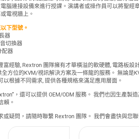
型電腦連接設備來進行授課。演講者或操作員可以將聖經
幕或電視牆上。
蓋以下型號。
延長器
式影音切換器
I分配器
豐富經驗, Rextron 團隊擁有才華橫溢的軟硬體, 電路
供全方位的KVM/視訊解決方案及一條龍的服務。 無論是
on可以根據不同需求, 提供各種規格來滿足應用層面。
xtron”，還可以提供 OEM/ODM 服務。 我們也因生產
的信賴。
求或疑問，請隨時聯繫 Rextron 團隊。 我們會盡快與您