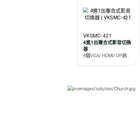
VKSMC-421
4進1出複合式影音切換
器
4個VGA/ HDMI/ DP訊號
輸入擇一輸出到HDMI螢
幕或投影機