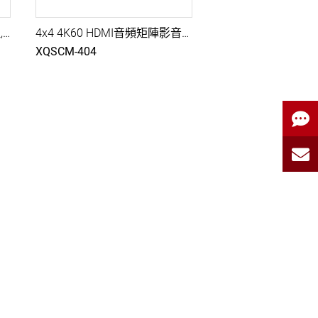
HDMI矩陣式切換器, EDID管理, IR/RS232/GUI操控
4x4 4K60 HDMI音頻矩陣影音切換器, 無縫瞬切, 音源融合分離, EDID模擬, 預置設定管理, HDCP設定, 紅外及RS232控制
XQSCM-404