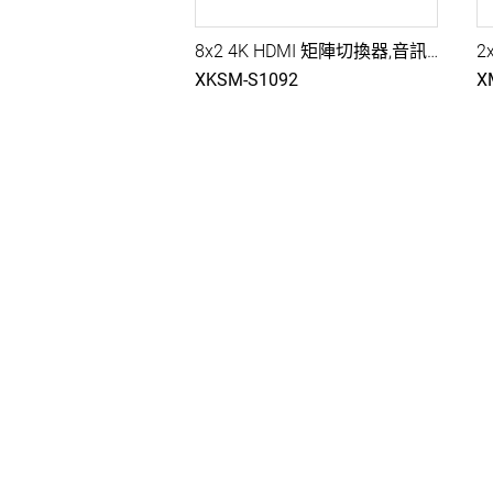
8x2 4K HDMI 矩陣切換器,音訊嵌入,智能切換,串接擴充,EDID,IR/RS232控制
XKSM-S1092
X