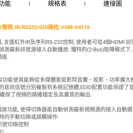
功能
規格表
連接圖
理, IR/RS232/GUI操控, VGM-S4116
分配器, 支援紅外IR及序列RS-232控制, 使用者可從4個HD
偵測最新訊號源接入自動播放. 獨特的(2-Bus)矩陣模式下
道.
DID複製功能使其能夠從多媒體家庭影院音響、投影、功率擴大
音訊信號分別複製到系統記憶體,EDID配置功能保證了音訊在
功能確保了視頻的精確穩定及高畫質的輸出.
放功能, 使得切換器能自動偵測最新視頻源的接入自動選
耗時的手動切換或誤觸操作.
32訊號切換控制
)