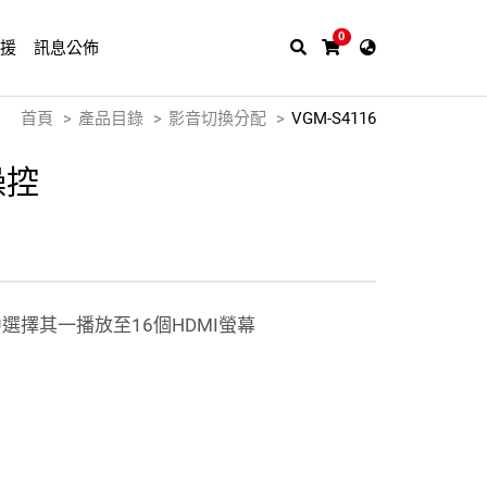
0
支援
訊息公佈
首頁
產品目錄
影音切換分配
VGM-S4116
操控
中選擇其一播放至16個HDMI螢幕