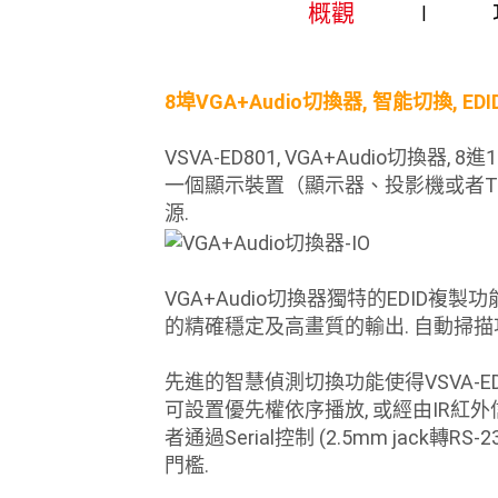
概觀
8埠VGA+Audio切換器, 智能切換, EDID, 
VSVA-ED801, VGA+Audio
一個顯示裝置（顯示器、投影機或者TV
源.
VGA+Audio切換器獨特的EDID
的精確穩定及高畫質的輸出. 自動掃
先進的智慧偵測切換功能使得VSVA-ED
可設置優先權依序播放, 或經由IR紅外信
者通過Serial控制 (2.5mm ja
門檻.