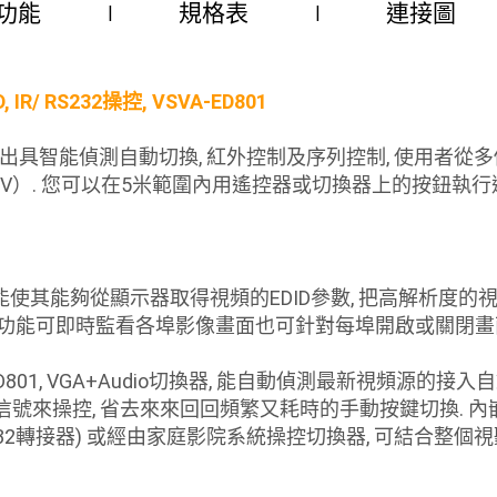
功能
規格表
連接圖
IR/ RS232操控, VSVA-ED801
切換器, 8進1出具智能偵測自動切換, 紅外控制及序列控制, 
）. 您可以在5米範圍內用遙控器或切換器上的按鈕執行選台
複製功能使其能夠從顯示器取得視頻的EDID參數, 把高解析
描功能可即時監看各埠影像畫面也可針對每埠開啟或關閉畫
801, VGA+Audio切換器, 能自動偵測最新視頻源的
號來操控, 省去來來回回頻繁又耗時的手動按鍵切換. 內嵌的序
ck轉RS-232轉接器) 或經由家庭影院系統操控切換器, 可結