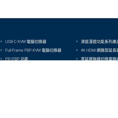
USB-C KVM 電腦切換器
滑鼠漫遊功能系列產
Full-Frame PBP KVM 電腦切換器
4K HDMI 網路型延長
PIP/PBP 功能
零延遲無縫切換電腦
雙螢幕延長器
多介面輸入影像延伸
DisplayPort 系列延長器
多介面影像切換器
隱私權政策
使用條款
100013台北市中正區 金山北路1號7樓
n.com
886-2-23910060
886-2-23910061