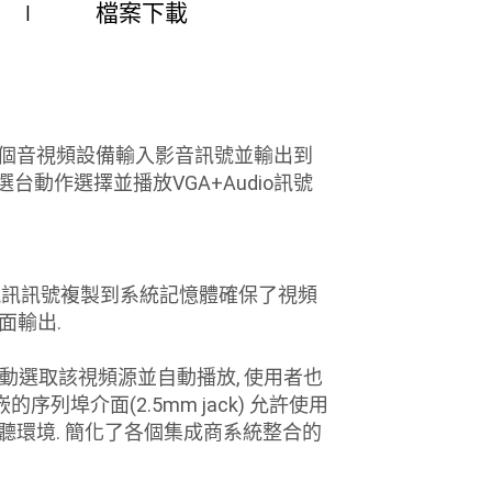
檔案下載
使用者從多個音視頻設備輸入影音訊號並輸出到
動作選擇並播放VGA+Audio訊號
度的視訊訊號複製到系統記憶體確保了視頻
面輸出.
接入自動選取該視頻源並自動播放, 使用者也
列埠介面(2.5mm jack) 允許使用
合整個視聽環境. 簡化了各個集成商系統整合的