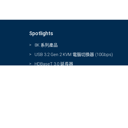
Spotlights
8K 系列產品
USB 3.2 Gen 2 KVM 電腦切換器 (10Gbps)
HDBaseT 3.0 延長器
桌面型會議視訊盒
無縫瞬切功能系列產品
info@rextro