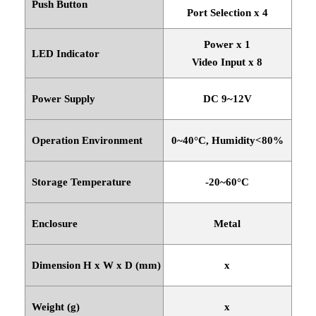
Push Button
Port Selection x 4
Power x 1
LED Indicator
Video Input x 8
Power Supply
DC 9~12V
Operation Environment
0~40
°
C, Humidity<80%
Storage Temperature
-20~60
°
C
Enclosure
Metal
Dimension H x W x D (mm)
x
Weight (g)
x