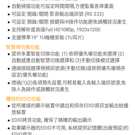
自動掃描功能可設定時間間隔,方便監看各埠畫面
可設定 開啟/關閉 影音輸出端訊號 (RS-232)
可設定 開啟/關閉 按鍵與IR操作功能避免誤觸狀況產生
支持解析度高達Full HD1080p, 1920x1200
支援標準19” 1U機櫃安裝 (1U耳片)
智慧埠切換功能
提供多重智能切換功能: (1) 依照優先權功能來選擇 (2)
自動感應自動智慧切換選擇和 (3)手動切換模式選擇
通過按鈕選擇視頻訊號源(手動切換)或依照優先權順序
設定(優先權功能)
透過(1)(2)各項預先設置,可輕易載入各輸入端訊號源,免
除人為操作或誤觸狀況產生
獨特的EDID功能
從所連接的顯示裝置中讀出和保存EDID資訊並輸出給播
放裝置
EDID拷貝功能, 確保了精確的輸出顯示
如果顯示器的EDID不可用, 系統提供記憶體(出廠預設)的
EDID資訊