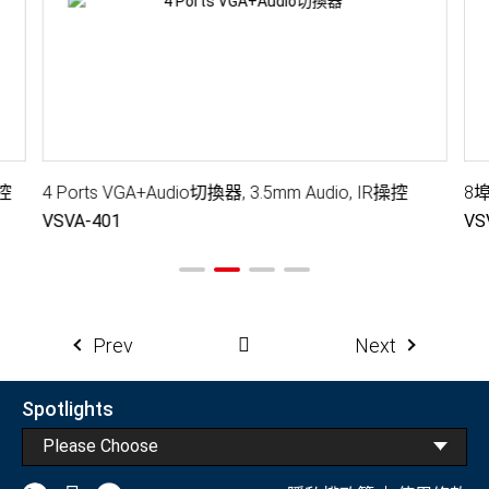
操控
4 Ports VGA+Audio切換器, 3.5mm Audio, IR操控
VSVA-401
VS
Prev
Next
Spotlights
Please Choose