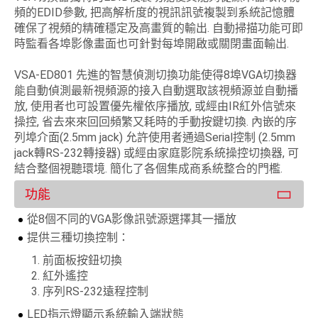
頻的EDID參數, 把高解析度的視訊訊號複製到系統記憶體
確保了視頻的精確穩定及高畫質的輸出. 自動掃描功能可即
時監看各埠影像畫面也可針對每埠開啟或關閉畫面輸出.
VSA-ED801 先進的智慧偵測切換功能使得8埠VGA切換器
能自動偵測最新視頻源的接入自動選取該視頻源並自動播
放, 使用者也可設置優先權依序播放, 或經由IR紅外信號來
操控, 省去來來回回頻繁又耗時的手動按鍵切換. 內嵌的序
列埠介面(2.5mm jack) 允許使用者通過Serial控制 (2.5mm
jack轉RS-232轉接器) 或經由家庭影院系統操控切換器, 可
結合整個視聽環境. 簡化了各個集成商系統整合的門檻.
功能
從8個不同的VGA影像訊號源選擇其一播放
提供三種切換控制：
前面板按鈕切換
紅外遙控
序列RS-232遠程控制
LED指示燈顯示系統輸入端狀態