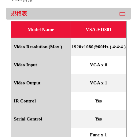
規格表
Model Name
VSA-ED801
Video Resolution (Max.)
1920x1080@60Hz ( 4:4:4 )
Video Input
VGA x 8
Video Output
VGA x 1
IR Control
Yes
Serial Control
Yes
Func x 1