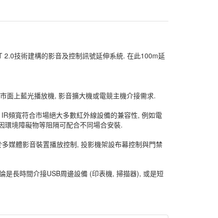
DBaseT 2.0技術建構的影音及控制訊號延伸系統. 在此100m延
傳送, 符合市面上藍光播放機, 影音擴大機或電競主機介接需求.
KHz IR頻寬符合市場絕大多數紅外線設備的兼容性, 例如電
 避免因環境障礙物等阻隔可配合不同場合安裝.
. 適用於多媒體影音裝置播放控制, 投影機架設布幕控制與門禁
不論是長時間介接USB周邊設備 (印表機, 掃描器), 或是短