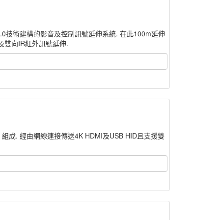
aseT 2.0技術建構的影音及控制訊號延伸系統. 在此100m延伸
32及雙向IR紅外訊號延伸.
R) 組成. 經由網線連接傳送4K HDMI及USB HID且支援雙