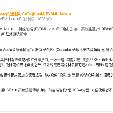
載
 RS232訊號延伸, CAT6@100M, EVBMU-M2010
+ EVBMU-2010R (控制端, USB外設)
EVBMU-2010L) 與控制端 (EVBMU-2010R) 所組成, 為一高效能基於H
雙向IR紅外訊號延伸.
mm Audio音頻傳輸從Tx (PC) 端到Rx (Console) 端類比單路音頻
端與控制端皆標配2個紅外線接口, 一收一送, 兩兩對應, 支援38KHz~56
操控, 免除兩端異地奔波之苦. 紅外線感應器線材最長可達3.0m (另購)
外訊號延長功能相輔相成更加方便近遠端 播放設備/ 投影機/ 螢幕 的架設與操控
器支援USB 2.0 高速遠距傳輸功能, 前後端皆具2個USB-A介面, 方便使用者